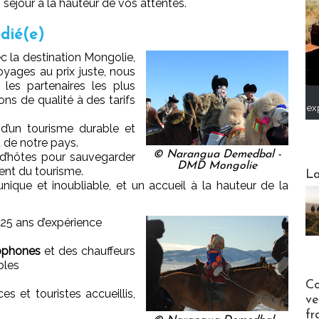
 séjour à la hauteur de vos attentes.
édié(e)
 la destination Mongolie,
voyages au prix juste, nous
les partenaires les plus
ns de qualité à des tarifs
ex
’un tourisme durable et
 de notre pays.
© Narangua Demedbal -
d’hôtes pour sauvegarder
DMD Mongolie
Webinai
ent du tourisme.
La
ique et inoubliable, et un accueil à la hauteur de la
25 ans d’expérience
ophones
et des chauffeurs
bles
Publi-n
Co
 et touristes accueillis,
ve
fr