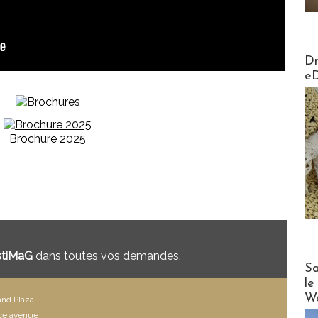
AirMa
Dr
e
Brochure 2025
stiMaG
dans toutes vos demandes.
Cruise
Sa
le
Wo
nd Plaza
ce avenue