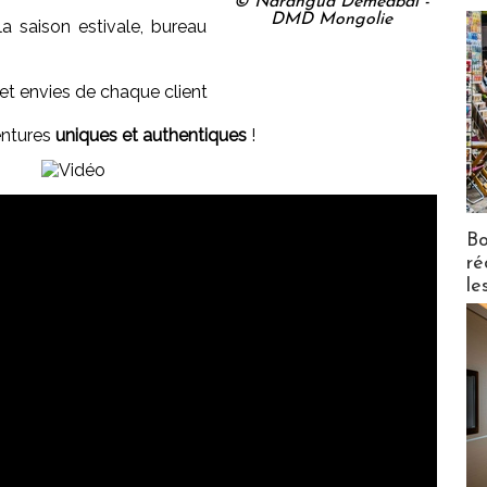
© Narangua Demedbal -
DMD Mongolie
 saison estivale, bureau
et envies de chaque client
entures
uniques et authentiques
!
Bo
ré
le