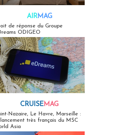
AIR
MAG
G
oit de réponse du Groupe
Dreams ODIGEO
CRUISE
MAG
MaG
int-Nazaire, Le Havre, Marseille :
 lancement très français du MSC
rld Asia