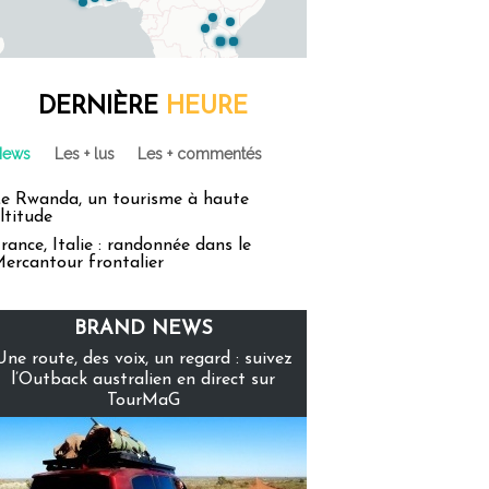
DERNIÈRE
HEURE
News
Les + lus
Les + commentés
e Rwanda, un tourisme à haute
ltitude
rance, Italie : randonnée dans le
ercantour frontalier
BRAND NEWS
Une route, des voix, un regard : suivez
l’Outback australien en direct sur
TourMaG