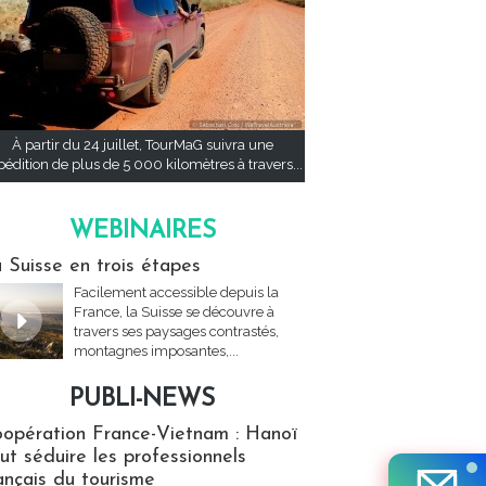
À partir du 24 juillet, TourMaG suivra une
pédition de plus de 5 000 kilomètres à travers...
WEBINAIRES
res
 Suisse en trois étapes
Facilement accessible depuis la
France, la Suisse se découvre à
travers ses paysages contrastés,
montagnes imposantes,...
PUBLI-NEWS
ews
opération France-Vietnam : Hanoï
ut séduire les professionnels
ançais du tourisme