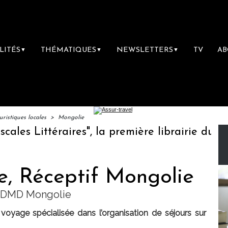
LITÉS
THÉMATIQUES
NEWSLETTERS
TV
A
▼
▼
▼
ristiques locales
>
Mongolie
 Littéraires", la première librairie du voyag
, Réceptif Mongolie
c DMD Mongolie
yage spécialisée dans l’organisation de séjours sur