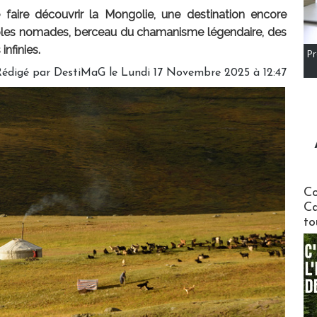
 faire découvrir la Mongolie, une destination encore
ples nomades, berceau du chamanisme légendaire, des
infinies.
Pr
édigé par DestiMaG le Lundi 17 Novembre 2025 à 12:47
Communi
Co
Ca
to