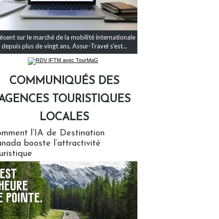
ésent sur le marché de la mobilité internationale
depuis plus de vingt ans, Assur-Travel s'est...
COMMUNIQUÉS DES
AGENCES TOURISTIQUES
LOCALES
qués des agences touristiques locales
mment l’IA de Destination
nada booste l’attractivité
uristique