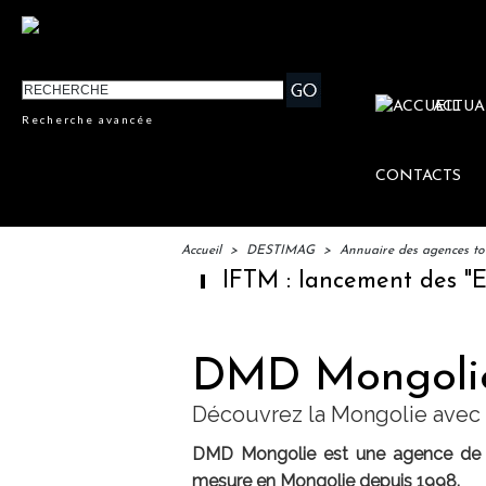
ACTUA
Recherche avancée
CONTACTS
Accueil
>
DESTIMAG
>
Annuaire des agences tou
IFTM : lancement des "Escales
DMD Mongolie
Découvrez la Mongolie ave
DMD Mongolie est une agence de vo
mesure en Mongolie depuis 1998.