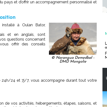
 du pays et d’offrir un accompagnement personnalisé et
osition
nstallé à Oulan Bator,
ais et en anglais, sont
 vos questions concernant
L
vous offrir des conseils
a
F
M
© Narangua Demedbal -
DMD Mongolie
le 24h/24 et 7j/7, vous accompagne durant tout votre
n de vos activités, hébergements, étapes, saisons, et