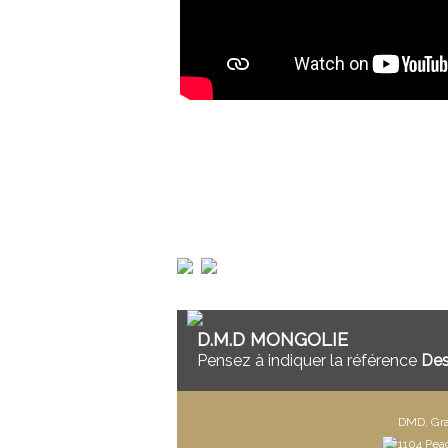
D.M.D MONGOLIE
Pensez à indiquer la référence
De
DMD, Gra
1104 Pea