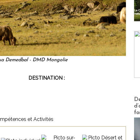
a Demedbal - DMD Mongolie
DESTINATION :
Actus V
De
d’
fo