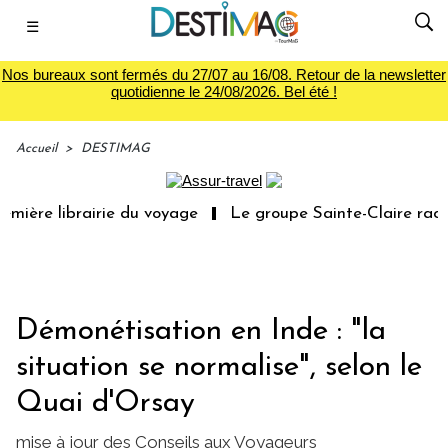
☰
Nos bureaux sont fermés du 27/07 au 16/08. Retour de la newsletter
quotidienne le 24/08/2026. Bel été !
Accueil
>
DESTIMAG
mière librairie du voyage
Le groupe Sainte-Claire rachè
Démonétisation en Inde : "la
situation se normalise", selon le
Quai d'Orsay
mise à jour des Conseils aux Voyageurs