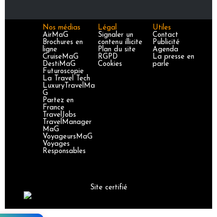
Nos médias
Légal
Utiles
AirMaG
Signaler un
Contact
Brochures en
contenu illicite
Publicité
ligne
Plan du site
Agenda
CruiseMaG
RGPD
La presse en
DestiMaG
Cookies
parle
Futuroscopie
La Travel Tech
LuxuryTravelMa
G
Partez en
France
TravelJobs
TravelManager
MaG
VoyageursMaG
Voyages
Responsables
Site certifié