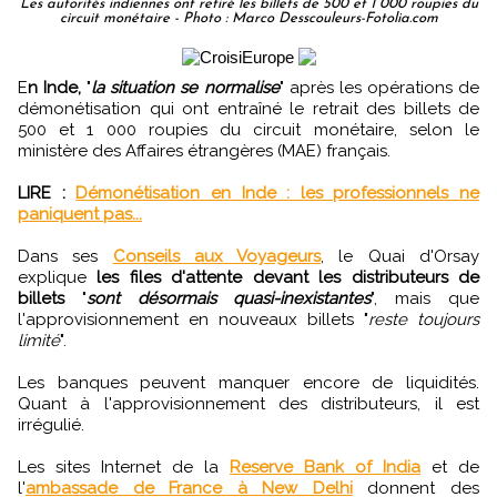
Les autorités indiennes ont retiré les billets de 500 et 1 000 roupies du
circuit monétaire - Photo : Marco Desscouleurs-Fotolia.com
E
n Inde,
"
la situation se normalise
" après les opérations de
démonétisation qui ont entraîné le retrait des billets de
500 et 1 000 roupies du circuit monétaire, selon le
ministère des Affaires étrangères (MAE) français.
LIRE :
Démonétisation en Inde : les professionnels ne
paniquent pas...
Dans ses
Conseils aux Voyageurs
, le Quai d'Orsay
explique
les files d'attente devant les distributeurs de
billets
"
sont désormais quasi-inexistantes
", mais que
l'approvisionnement en nouveaux billets "
reste toujours
limité
".
Les banques peuvent manquer encore de liquidités.
Quant à l'approvisionnement des distributeurs, il est
irrégulié.
Les sites Internet de la
Reserve Bank of India
et de
l'
ambassade de France à New Delhi
donnent des