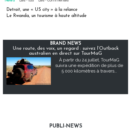
News
Les + lus
Les + commentés
Detroit, une « US city » à la relance
Le Rwanda, un tourisme à haute altitude
BRAND NEWS
Une route, des voix, un regard : suivez l’Outback
australien en direct sur TourMaG
À partir du 24 juillet, TourMaG
suivra une expédition de plus de
5 000 kilomètres à travers...
PUBLI-NEWS