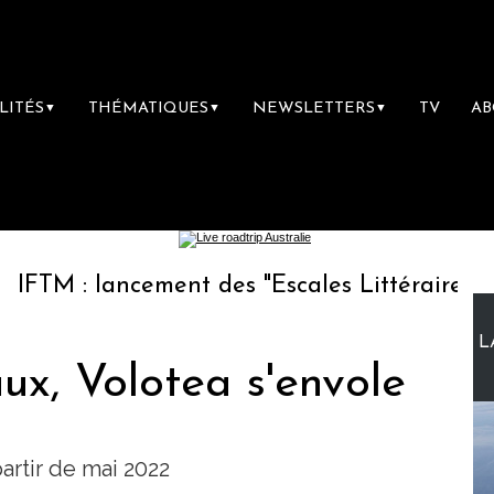
LITÉS
THÉMATIQUES
NEWSLETTERS
TV
A
▼
▼
▼
lancement des "Escales Littéraires", la premiè
L
ux, Volotea s'envole
artir de mai 2022