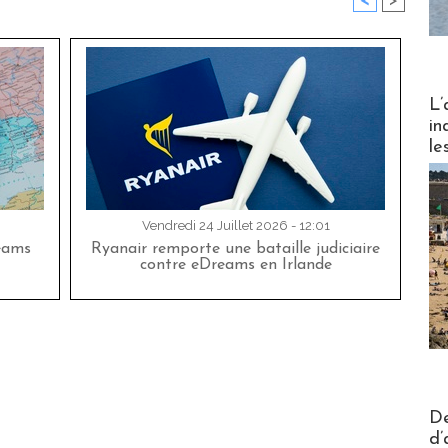
<
>
Partez
L’
in
le
Vendredi 24 Juillet 2026 - 12:01
eams
Ryanair remporte une bataille judiciaire
contre eDreams en Irlande
Actus V
De
d’