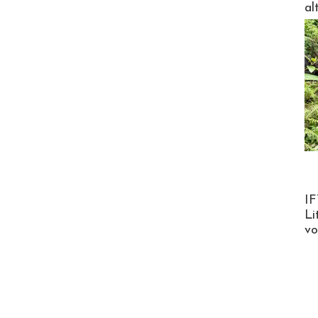
al
Product
IF
Li
v