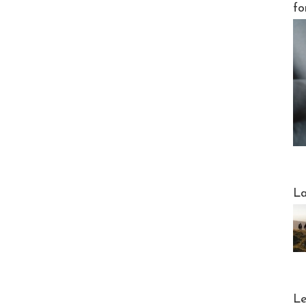
fo
Webinai
La
DESTI
Le