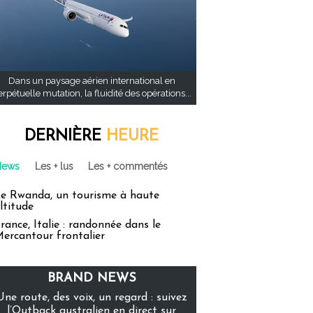
Dans un paysage aérien international en
rpétuelle mutation, la fluidité des opérations...
DERNIÈRE
HEURE
News
Les + lus
Les + commentés
e Rwanda, un tourisme à haute
ltitude
rance, Italie : randonnée dans le
ercantour frontalier
BRAND NEWS
Une route, des voix, un regard : suivez
l’Outback australien en direct sur