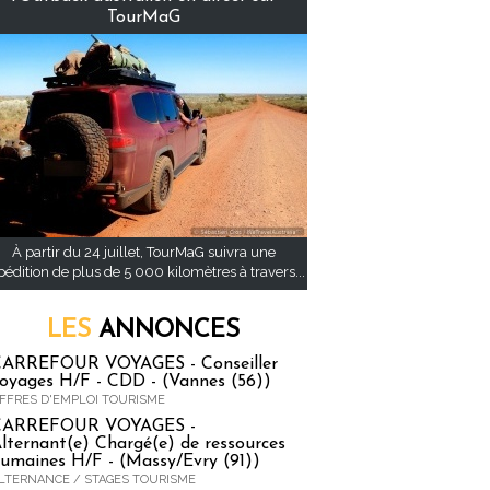
TourMaG
À partir du 24 juillet, TourMaG suivra une
pédition de plus de 5 000 kilomètres à travers...
LES
ANNONCES
ARREFOUR VOYAGES - Conseiller
oyages H/F - CDD - (Vannes (56))
FFRES D'EMPLOI TOURISME
CARREFOUR VOYAGES -
lternant(e) Chargé(e) de ressources
umaines H/F - (Massy/Evry (91))
LTERNANCE / STAGES TOURISME