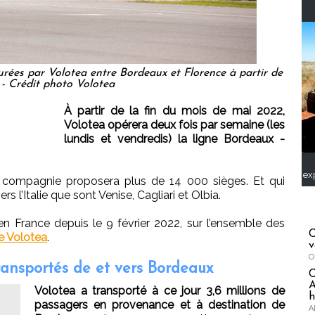
urées par Volotea entre Bordeaux et Florence à partir de
 - Crédit photo Volotea
À partir de la fin du mois de mai 2022,
Volotea opérera deux fois par semaine (les
lundis et vendredis) la ligne Bordeaux -
ex
la compagnie proposera plus de 14 000 sièges. Et qui
rs l’Italie que sont Venise, Cagliari et Olbia.
en France depuis le 9 février 2022, sur l’ensemble des
C
de Volotea
.
v
O
transportés de et vers Bordeaux
A
Volotea a transporté à ce jour 3,6 millions de
h
passagers en provenance et à destination de
A