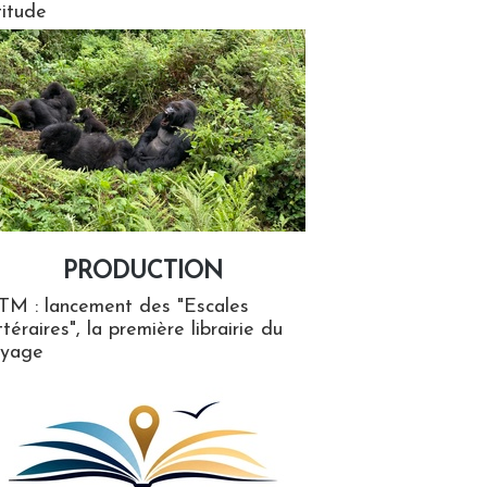
titude
PRODUCTION
ion
TM : lancement des "Escales
ttéraires", la première librairie du
oyage