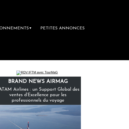
BONNEMENTS
PETITES ANNONCES
▼
re librairie du voyage
Le groupe Sainte-C
BRAND NEWS AIRMAG
ATAM Airlines : un Support Global des
ventes d’Excellence pour les
professionnels du voyage