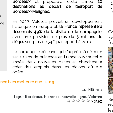
Bordeaux
et proposera cette année
20
C
destinations au départ de l’aéroport de
v
Bordeaux-Mérignac
.
O
s
En 2022, Volotea prévoit un développement
024
historique en Europe et
la France représentera
Publi-n
désormais 49% de l’activité de la compagnie
,
Co
avec une prévision de
plus de 5 millions de
ve
sièges
soit plus de 54% par rapport à 2019.
fr
La compagnie aérienne, qui s’apprête à célébrer
ses 10 ans de présence en France, ouvrira cette
année deux nouvelles bases et cherchera à
créer des emplois dans les régions où elle
opère.
née bien meilleure que... 2019
Lu 1415 fois
Tags
:
Bordeaux
,
Florence
,
nouvelle ligne
,
Volotea
Bo
Notez
ré
le