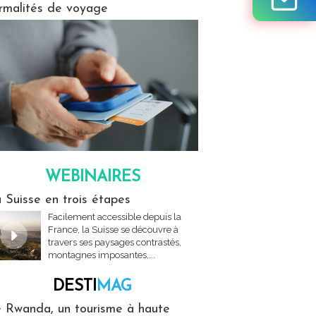
rmalités de voyage
WEBINAIRES
res
 Suisse en trois étapes
Facilement accessible depuis la
France, la Suisse se découvre à
travers ses paysages contrastés,
montagnes imposantes,...
DESTI
MAG
MAG
 Rwanda, un tourisme à haute