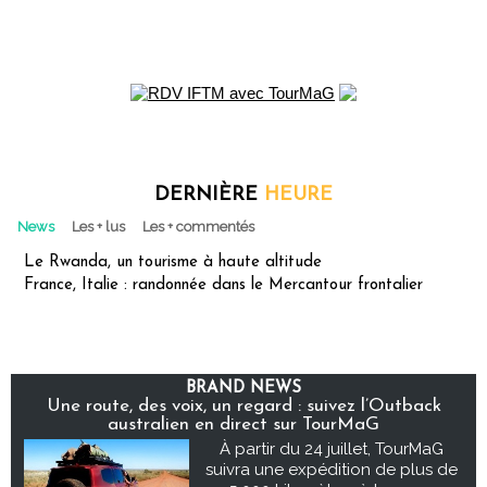
DERNIÈRE
HEURE
News
Les + lus
Les + commentés
Le Rwanda, un tourisme à haute altitude
France, Italie : randonnée dans le Mercantour frontalier
BRAND NEWS
Une route, des voix, un regard : suivez l’Outback
australien en direct sur TourMaG
À partir du 24 juillet, TourMaG
suivra une expédition de plus de