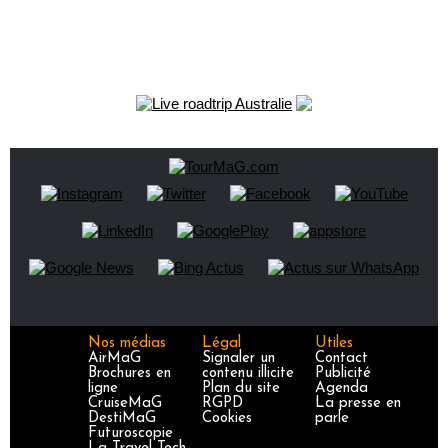
Nos médias
Légal
Utiles
AirMaG
Signaler un
Contact
Brochures en
contenu illicite
Publicité
ligne
Plan du site
Agenda
CruiseMaG
RGPD
La presse en
DestiMaG
Cookies
parle
Futuroscopie