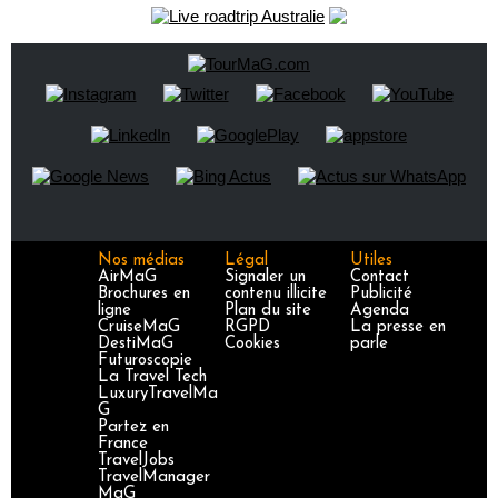
Nos médias
Légal
Utiles
AirMaG
Signaler un
Contact
Brochures en
contenu illicite
Publicité
ligne
Plan du site
Agenda
CruiseMaG
RGPD
La presse en
DestiMaG
Cookies
parle
Futuroscopie
La Travel Tech
LuxuryTravelMa
G
Partez en
France
TravelJobs
TravelManager
MaG