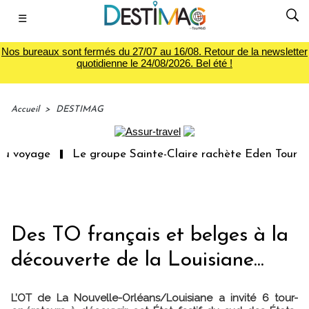
☰
Nos bureaux sont fermés du 27/07 au 16/08. Retour de la newsletter
quotidienne le 24/08/2026. Bel été !
Accueil
>
DESTIMAG
u voyage
Le groupe Sainte-Claire rachète Eden Tour
Des TO français et belges à la
découverte de la Louisiane...
L’OT de La Nouvelle-Orléans/Louisiane a invité 6 tour-