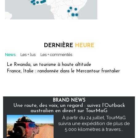
DERNIÈRE
HEURE
News
Les + lus
Les + commentés
Le Rwanda, un tourisme à haute altitude
France, Italie : randonnée dans le Mercantour frontalier
BRAND NEWS
Une route, des voix, un regard : suivez l’Outback
australien en direct sur TourMaG
À partir du 24 juillet, TourMaG
suivra une expédition de plus de
5 000 kilomètres à travers...