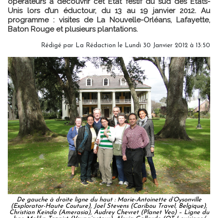
opérateurs à découvrir cet État festif du sud des États-
Unis lors d’un éductour, du 13 au 19 janvier 2012. Au
programme : visites de La Nouvelle-Orléans, Lafayette,
Baton Rouge et plusieurs plantations.
Rédigé par
La Rédaction
le Lundi 30 Janvier 2012 à 13:50
De gauche à droite ligne du haut : Marie-Antoinette d’Oysonville
(Explorator-Haute Couture), Joel Stevens (Caribou Travel, Belgique),
Christian Keindo (Amerasia), Audrey Chevret (Planet Veo) – Ligne du