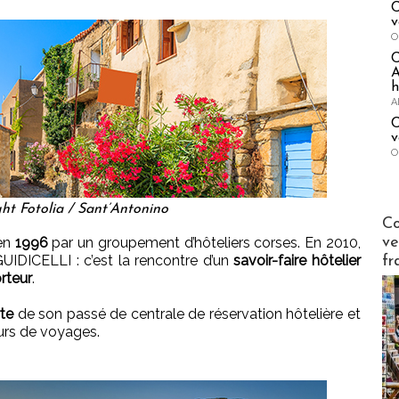
C
v
O
A
h
A
C
v
O
ht Fotolia / Sant’Antonino
Publi-n
Co
ve
en
1996
par un groupement d’hôteliers corses. En 2010,
UIDICELLI : c’est la rencontre d’un
savoir-faire hôtelier
fr
orteur
.
rte
de son passé de centrale de réservation hôtelière et
urs de voyages.