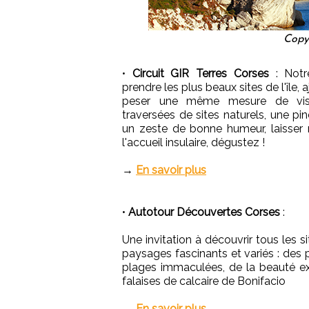
Copyr
•
Circuit GIR Terres Corses
: Notr
prendre les plus beaux sites de l'île, 
peser une même mesure de visit
traversées de sites naturels, une pi
un zeste de bonne humeur, laisser 
l'accueil insulaire, dégustez !
→
En savoir plus
•
Autotour Découvertes Corses
:
Une invitation à découvrir tous les s
paysages fascinants et variés : des 
plages immaculées, de la beauté ex
falaises de calcaire de Bonifacio
→
En savoir plus