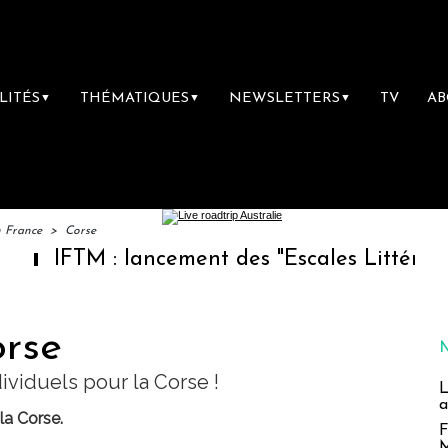
LITÉS
THÉMATIQUES
NEWSLETTERS
TV
A
▼
▼
▼
n France
>
Corse
M : lancement des "Escales Littéraires", la pr
orse
ividuels pour la Corse !
L
a
la Corse.
F
M