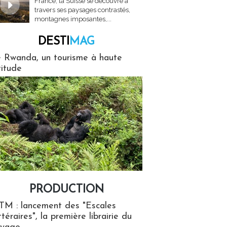
France, la Suisse se découvre à
travers ses paysages contrastés,
montagnes imposantes,...
DESTI
MAG
MAG
 Rwanda, un tourisme à haute
titude
PRODUCTION
ion
TM : lancement des "Escales
ttéraires", la première librairie du