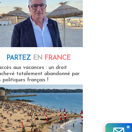
PARTEZ
EN
FRANCE
 en France
accès aux vacances : un droit
achevé totalement abandonné par
s politiques français !