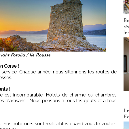
Bo
ré
le
ight Fotolia / Ile Rousse
n Corse !
 service. Chaque année, nous sillonnons les routes de
esses.
ants !
ture est incomparable. Hôtels de charme ou chambres
s d'artisans... Nous pensons à tous les goûts et à tous
Distribu
Le
Ed
, nos autotours sont réalisables quand vous le voulez,