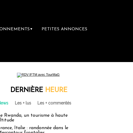
BONNEMENTS
PETITES ANNONCES
▼
emière librairie du voyage
Le groupe Sain
DERNIÈRE
HEURE
News
Les + lus
Les + commentés
e Rwanda, un tourisme à haute
ltitude
rance, Italie : randonnée dans le
ercantour frontalier