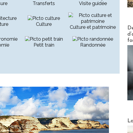
ure
Transferts
Visite guidée
ture
Culture
Actus V
Culture et patrimoine
De
d’
fo
omie
Petit train
Randonnée
Webinai
La