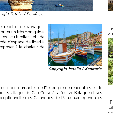
ight Fotolia / Bonifacio
e recette de voyage :
DESTI
Le
ajouter un très bon guide,
al
es culturelles et de
ncée d'espace de liberté,
reposer à la chaleur de
Copyright Fotolia / Bonifacio
ites incontournables de l'île, au gré de rencontres et de
petits villages du Cap Corse à la festive Balagne et ses
ceptionnelle des Calanques de Piana aux légendaires
Product
IF
Li