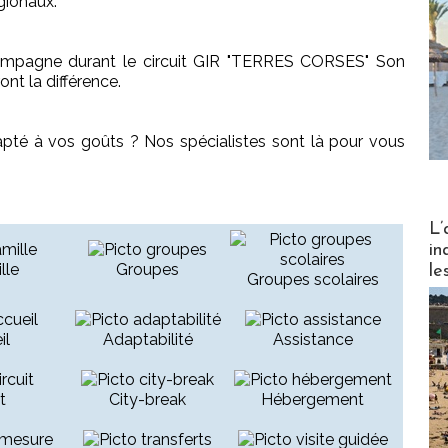
gionaux.
ompagne durant le circuit GIR "TERRES CORSES" Son
nt la différence.
apté à vos goûts ? Nos spécialistes sont là pour vous
Partez
L’
in
lle
Groupes
le
Groupes scolaires
il
Adaptabilité
Assistance
t
City-break
Hébergement