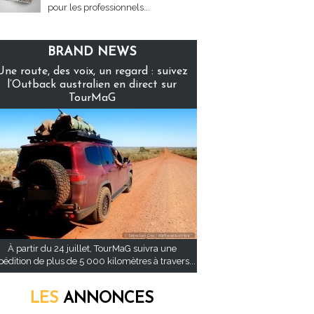
pour les professionnels...
BRAND NEWS
Une route, des voix, un regard : suivez
l’Outback australien en direct sur
TourMaG
À partir du 24 juillet, TourMaG suivra une
pédition de plus de 5 000 kilomètres à travers...
LES
ANNONCES