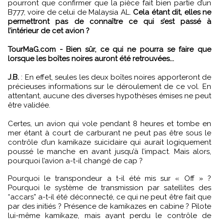
pourront que confirmer que la pièce fait bien partie d’un
B777, voire de celui de Malaysia AL.
Cela étant dit, elles ne
permettront pas de connaître ce qui s’est passé à
l’intérieur de cet avion ?
TourMaG.com - Bien sûr, ce qui ne pourra se faire que
lorsque les boîtes noires auront été retrouvées...
J.B.
: En effet, seules les deux boîtes noires apporteront de
précieuses informations sur le déroulement de ce vol. En
attentant, aucune des diverses hypothèses émises ne peut
être validée.
Certes, un avion qui vole pendant 8 heures et tombe en
mer étant à court de carburant ne peut pas être sous le
contrôle d’un kamikaze suicidaire qui aurait logiquement
poussé le manche en avant jusqu’à l’impact. Mais alors,
pourquoi l’avion a-t-il changé de cap ?
Pourquoi le transpondeur a t-il été mis sur « Off » ?
Pourquoi le système de transmission par satellites des
“accars” a-t-il été déconnecté, ce qui ne peut être fait que
par des initiés ? Présence de kamikazes en cabine ? Pilote
lui-même kamikaze, mais ayant perdu le contrôle de