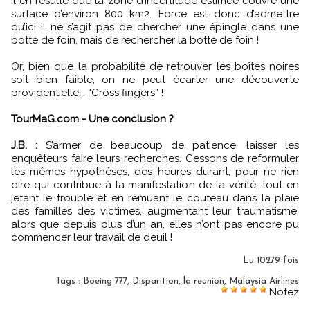
Il en résulte que la zone d’incertitude estimée couvre une
surface d’environ 800 km2. Force est donc d’admettre
qu’ici il ne s’agit pas de chercher une épingle dans une
botte de foin, mais de rechercher la botte de foin !
Or, bien que la probabilité de retrouver les boîtes noires
soit bien faible, on ne peut écarter une découverte
providentielle... “Cross fingers” !
TourMaG.com - Une conclusion ?
J.B. :
S’armer de beaucoup de patience, laisser les
enquêteurs faire leurs recherches. Cessons de reformuler
les mêmes hypothèses, des heures durant, pour ne rien
dire qui contribue à la manifestation de la vérité, tout en
jetant le trouble et en remuant le couteau dans la plaie
des familles des victimes, augmentant leur traumatisme,
alors que depuis plus d’un an, elles n’ont pas encore pu
commencer leur travail de deuil !
Lu 10279 fois
Tags
:
Boeing 777
,
Disparition
,
la reunion
,
Malaysia Airlines
Notez