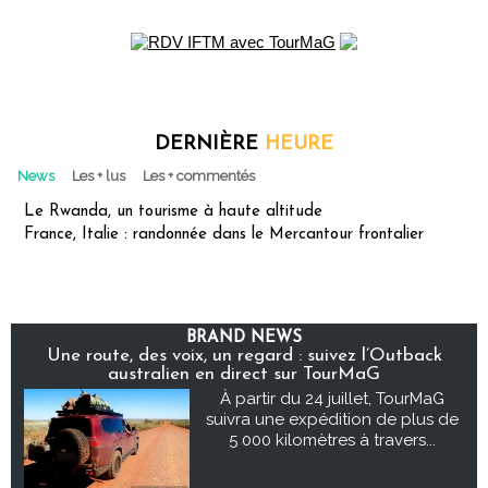
DERNIÈRE
HEURE
News
Les + lus
Les + commentés
Le Rwanda, un tourisme à haute altitude
France, Italie : randonnée dans le Mercantour frontalier
BRAND NEWS
Une route, des voix, un regard : suivez l’Outback
australien en direct sur TourMaG
À partir du 24 juillet, TourMaG
suivra une expédition de plus de
5 000 kilomètres à travers...