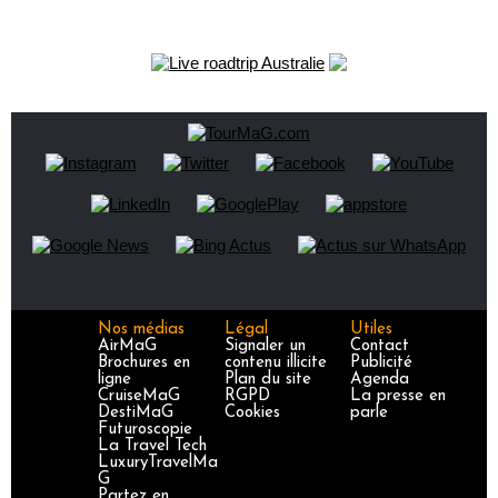
Nos médias
Légal
Utiles
AirMaG
Signaler un
Contact
Brochures en
contenu illicite
Publicité
ligne
Plan du site
Agenda
CruiseMaG
RGPD
La presse en
DestiMaG
Cookies
parle
Futuroscopie
La Travel Tech
LuxuryTravelMa
G
Partez en