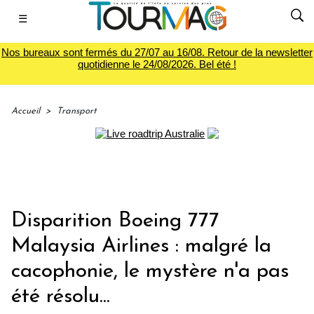
☰
Nos bureaux sont fermés du 27/07 au 16/08. Retour de la newsletter
quotidienne le 24/08/2026. Bel été !
Accueil
>
Transport
Disparition Boeing 777
Malaysia Airlines : malgré la
cacophonie, le mystère n'a pas
été résolu...