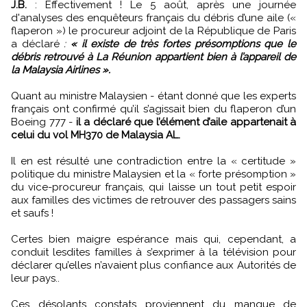
J.B.
: Effectivement ! Le 5 août, après une journée
d'analyses des enquêteurs français du débris d’une aile («
flaperon ») le procureur adjoint de la République de Paris
a déclaré
:
« il existe de très fortes présomptions que le
débris retrouvé à La Réunion appartient bien à l’appareil de
la Malaysia Airlines ».
Quant au ministre Malaysien - étant donné que les experts
français ont confirmé qu’il s’agissait bien du flaperon d’un
Boeing 777 -
il a déclaré que l’élément d’aile appartenait à
celui du vol MH370 de Malaysia AL.
Il en est résulté une contradiction entre la « certitude »
politique du ministre Malaysien et la « forte présomption »
du vice-procureur français, qui laisse un tout petit espoir
aux familles des victimes de retrouver des passagers sains
et saufs !
Certes bien maigre espérance mais qui, cependant, a
conduit lesdites familles à s’exprimer à la télévision pour
déclarer qu’elles n’avaient plus confiance aux Autorités de
leur pays..
Ces désolants constats proviennent du manque de