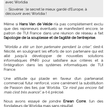
avec Worldia
Slovénie : le secret le mieux gardé d'Europe, à
découvrir avec Worldia !
Même si
Hans Van de Velde
n’a pas complètement exclu
que des repreneurs éventuels se manifestent encore, le
patron de TUI France dans une réunion de réseau a fait
l’apologie de la souplesse et de l’agilité de l’entreprise.
"Worldia a été un bon partenaire pendant la crise"
, s’est-il
félicité, en soulignant les efforts de son partenaire qui est
allé jusqu'à développer de nouvelles solutions
informatiques (PNR) pour satisfaire aux critères et à
l’intégration dans les systèmes informatiques de TUI
France.
Une attitude qui plaide en faveur d’un partenariat
commercial futur renforcé, voire carrément la substitution
de Passion des Iles, par Worldia.
"Ce n’est pas encore fait
mais c’est très avancé",
a-t-il précisé.
Nous avons essayé de joindre
Erwan Corre
, l’un des
fondateurs de Worldia mais sans résultat.