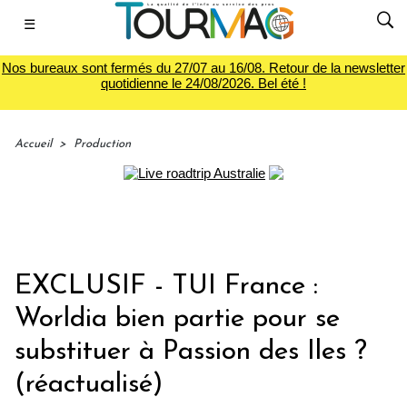
☰
Nos bureaux sont fermés du 27/07 au 16/08. Retour de la newsletter
quotidienne le 24/08/2026. Bel été !
Accueil
>
Production
EXCLUSIF - TUI France :
Worldia bien partie pour se
substituer à Passion des Iles ?
(réactualisé)