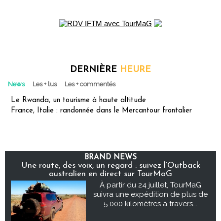
DERNIÈRE
HEURE
News
Les + lus
Les + commentés
Le Rwanda, un tourisme à haute altitude
France, Italie : randonnée dans le Mercantour frontalier
BRAND NEWS
Une route, des voix, un regard : suivez l’Outback
australien en direct sur TourMaG
À partir du 24 juillet, TourMaG
suivra une expédition de plus de
5 000 kilomètres à travers...