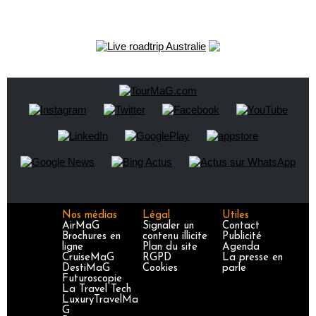
Nos médias
Légal
Utiles
AirMaG
Signaler un
Contact
Brochures en
contenu illicite
Publicité
ligne
Plan du site
Agenda
CruiseMaG
RGPD
La presse en
DestiMaG
Cookies
parle
Futuroscopie
La Travel Tech
LuxuryTravelMa
G