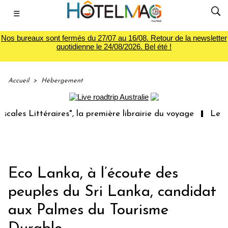
☰
Nos bureaux sont fermés du 27/07 au 16/08. Retour de la newsletter
quotidienne le 24/08/2026. Bel été !
Accueil
>
Hébergement
ittéraires", la première librairie du voyage
Le groupe 
Eco Lanka, à l’écoute des
peuples du Sri Lanka, candidat
aux Palmes du Tourisme