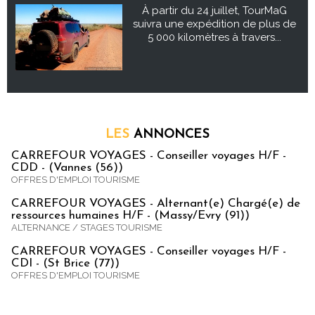
À partir du 24 juillet, TourMaG
suivra une expédition de plus de
5 000 kilomètres à travers...
LES
ANNONCES
CARREFOUR VOYAGES - Conseiller voyages H/F -
CDD - (Vannes (56))
OFFRES D'EMPLOI TOURISME
CARREFOUR VOYAGES - Alternant(e) Chargé(e) de
ressources humaines H/F - (Massy/Evry (91))
ALTERNANCE / STAGES TOURISME
CARREFOUR VOYAGES - Conseiller voyages H/F -
CDI - (St Brice (77))
OFFRES D'EMPLOI TOURISME