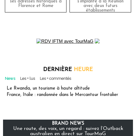
ses adresses historiques à
s'implante à la Réunion
Florence et Rome
avec deux futurs
établissements
DERNIÈRE
HEURE
News
Les + lus
Les + commentés
Le Rwanda, un tourisme à haute altitude
France, Italie : randonnée dans le Mercantour frontalier
BRAND NEWS
Une route, des voix, un regard : suivez l’Outback
australien en direct sur TourMaG