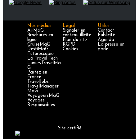
Nos médias
Légal
Utiles
AirMaG
Signaler un
Contact
Brochures en
contenu illicite
Publicité
ligne
Plan du site
Agenda
CruiseMaG
RGPD
La presse en
DestiMaG
Cookies
parle
Futuroscopie
La Travel Tech
LuxuryTravelMa
G
Partez en
France
TravelJobs
TravelManager
MaG
VoyageursMaG
Voyages
Responsables
Site certifié