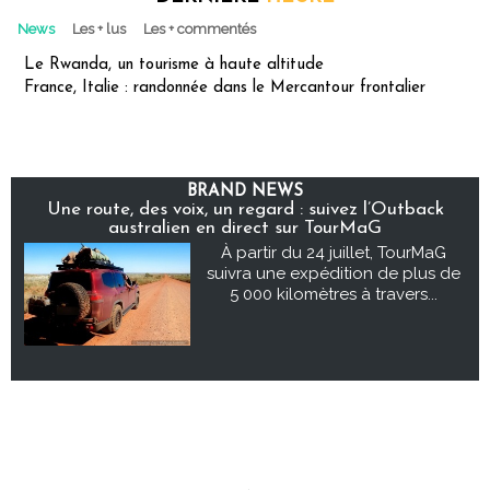
News
Les + lus
Les + commentés
Le Rwanda, un tourisme à haute altitude
France, Italie : randonnée dans le Mercantour frontalier
BRAND NEWS
Une route, des voix, un regard : suivez l’Outback
australien en direct sur TourMaG
À partir du 24 juillet, TourMaG
suivra une expédition de plus de
5 000 kilomètres à travers...