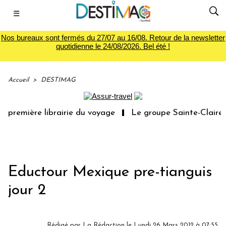
☰
Nos bureaux sont fermés du 27/07 au 16/08. Retour de la newsletter
quotidienne le 24/08/2026. Bel été !
Accueil
>
DESTIMAG
première librairie du voyage
Le groupe Sainte-Claire ra
Eductour Mexique pre-tianguis
jour 2
Rédigé par
La Rédaction
le Lundi 26 Mars 2012 à 07:55