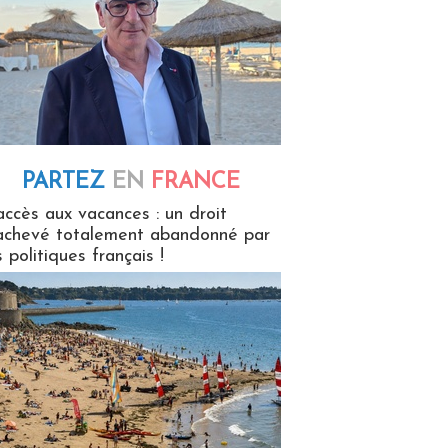
PARTEZ
EN
FRANCE
 en France
accès aux vacances : un droit
achevé totalement abandonné par
s politiques français !