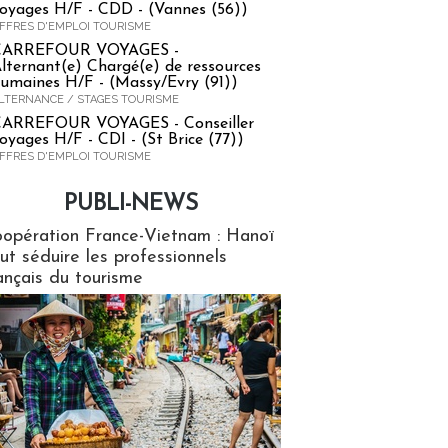
oyages H/F - CDD - (Vannes (56))
FFRES D'EMPLOI TOURISME
CARREFOUR VOYAGES -
lternant(e) Chargé(e) de ressources
umaines H/F - (Massy/Evry (91))
LTERNANCE / STAGES TOURISME
ARREFOUR VOYAGES - Conseiller
oyages H/F - CDI - (St Brice (77))
FFRES D'EMPLOI TOURISME
PUBLI-NEWS
ews
opération France-Vietnam : Hanoï
ut séduire les professionnels
ançais du tourisme