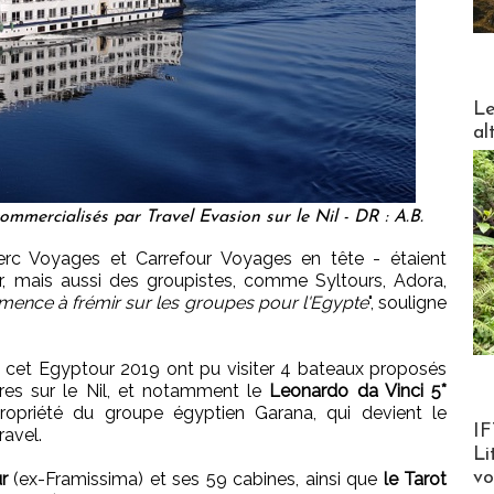
DESTI
Le
al
ommercialisés par Travel Evasion sur le Nil - DR : A.B.
lerc Voyages et Carrefour Voyages en tête - étaient
, mais aussi des groupistes, comme Syltours, Adora,
nce à frémir sur les groupes pour l'Egypte
", souligne
 à cet Egyptour 2019 ont pu visiter 4 bateaux proposés
ères sur le Nil, et notamment le
Leonardo da Vinci 5*
ropriété du groupe égyptien Garana, qui devient le
Product
IF
ravel.
Li
v
r
(ex-Framissima) et ses 59 cabines, ainsi que
le Tarot