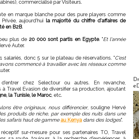
abines), commercialisé par Visiteurs.
ypte en marque blanche pour des pure players comme
Privée, aujourd'hui
la majorité du chiffre d'affaires de
ité en B2B
.
 peu plus de
20 000 sont partis en Egypte
. "
Et l'année
ervé Auter.
 salariés, donc 5 sur le plateau de réservations. "
C'est
 avons commencé à travailler avec les réseaux comme
uter.
AirMa
Dr
 d'entrer chez Selectour ou autres. En revanche,
e
 à Travel Evasion de diversifier sa production, ajoutant
gne, la Tunisie, le Maroc
, etc.
ons être originaux, nous différencier
, souligne Hervé
es produits de niche, par exemple des nuits dans une
es safaris haut de gamme
au Kenya
dans des lodges
".
éceptif sur-mesure pour ses partenaires TO, Travel
ns sa route, toujours à la recherche d'expériences à