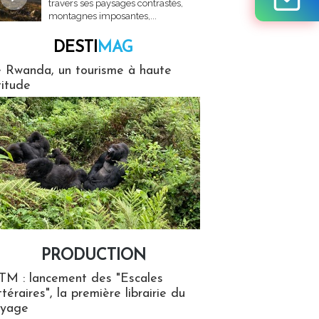
travers ses paysages contrastés,
montagnes imposantes,...
DESTI
MAG
MAG
 Rwanda, un tourisme à haute
titude
PRODUCTION
ion
TM : lancement des "Escales
ttéraires", la première librairie du
oyage