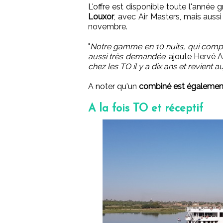
L'offre est disponible toute l'année 
Louxor
, avec Air Masters, mais auss
novembre.
"
Notre gamme en 10 nuits, qui comp
aussi très demandée
, ajoute Hervé A
chez les TO il y a dix ans et revient
A noter qu'un
combiné est également
A la fois TO et réceptif