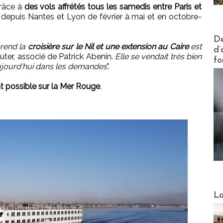
grâce à
des vols affrétés tous les samedis entre Paris et
i depuis Nantes et Lyon de février à mai et en octobre-
Actus V
De
rend la
croisière sur le Nil et une extension au Caire
est
d’
uter, associé de Patrick Abenin.
Elle se vendait très bien
fo
 aujourd'hui dans les demandes
".
 possible sur la Mer Rouge
.
Webinai
La