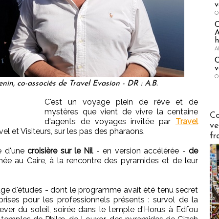
v
O
A
h
A
C
v
O
nin, co-associés de Travel Evasion - DR : A.B.
C'est un voyage plein de rêve et de
mystères que vient de vivre la centaine
Publi-n
Co
d'agents de voyages invitée par
Travel
ve
el et Visiteurs, sur les pas des pharaons.
fr
e d'une
croisière sur le Nil
- en version accélérée -
de
urnée au Caire, à la rencontre des pyramides et de leur
ge d'études - dont le programme avait été tenu secret
rises pour les professionnels présents : survol de la
lever du soleil, soirée dans le temple d'Horus à Edfou