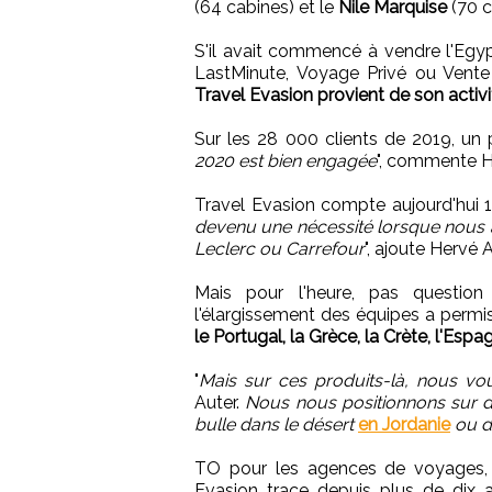
(64 cabines) et le
Nile Marquise
(70 c
S'il avait commencé à vendre l'Eg
LastMinute, Voyage Privé ou Vente 
Travel Evasion provient de son activ
Sur les 28 000 clients de 2019, un
2020 est bien engagée
", commente H
Travel Evasion compte aujourd'hui 11
devenu une nécessité lorsque nous
Leclerc ou Carrefour
", ajoute Hervé A
Mais pour l'heure, pas question
l'élargissement des équipes a permis
le Portugal, la Grèce, la Crète, l'Espa
"
Mais sur ces produits-là, nous voul
Auter.
Nous nous positionnons sur d
bulle dans le désert
en Jordanie
ou d
TO pour les agences de voyages, r
Evasion trace depuis plus de dix a