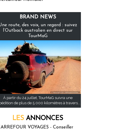
BRAND NEWS
Une route, des voix, un regard : suivez
l’Outback australien en direct sur
TourMaG
À partir du 24 juillet, TourMaG suivra une
pédition de plus de 5 000 kilomètres à travers...
LES
ANNONCES
ARREFOUR VOYAGES - Conseiller