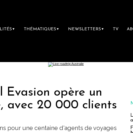
LITÉS
THÉMATIQUES
NEWSLETTERS
TV
A
▼
▼
▼
l Evasion opère un
e, avec 20 000 clients
L
a
ns pour une centaine d'agents de voyages
F
M