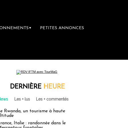
BONNEMENTS
PETITES ANNONCES
▼
DERNIÈRE
HEURE
News
Les + lus
Les + commentés
e Rwanda, un tourisme à haute
ltitude
rance, Italie : randonnée dans le
ercantour frontalier