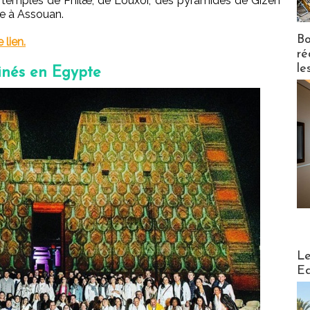
des temples de Philæ, de Louxor, des pyramides de Gizeh
ée à Assouan.
Bo
 lien.
ré
le
inés en Egypte
Distribu
Le
Ed