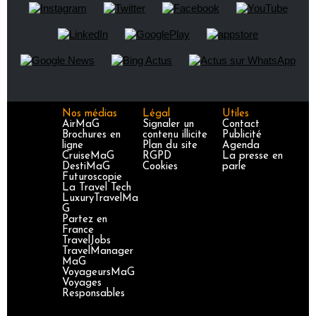
Nos médias
Légal
Utiles
AirMaG
Signaler un
Contact
Brochures en
contenu illicite
Publicité
ligne
Plan du site
Agenda
CruiseMaG
RGPD
La presse en
DestiMaG
Cookies
parle
Futuroscopie
La Travel Tech
LuxuryTravelMa
G
Partez en
France
TravelJobs
TravelManager
MaG
VoyageursMaG
Voyages
Responsables