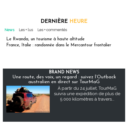
DERNIÈRE
HEURE
News
Les + lus
Les + commentés
Le Rwanda, un tourisme à haute altitude
France, Italie : randonnée dans le Mercantour frontalier
BRAND NEWS
Une route, des voix, un regard : suivez l’Outback
australien en direct sur TourMaG
À partir du 24 juillet, TourMaG
suivra une expédition de plus de
5 000 kilomètres à travers...