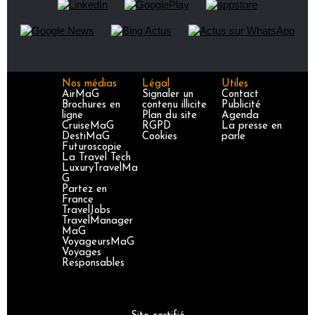
Nos médias
Légal
Utiles
AirMaG
Signaler un
Contact
Brochures en
contenu illicite
Publicité
ligne
Plan du site
Agenda
CruiseMaG
RGPD
La presse en
DestiMaG
Cookies
parle
Futuroscopie
La Travel Tech
LuxuryTravelMa
G
Partez en
France
TravelJobs
TravelManager
MaG
VoyageursMaG
Voyages
Responsables