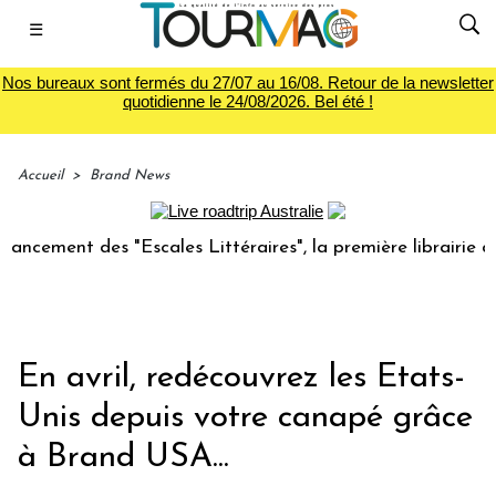
☰
Nos bureaux sont fermés du 27/07 au 16/08. Retour de la newsletter
quotidienne le 24/08/2026. Bel été !
Accueil
>
Brand News
nt des "Escales Littéraires", la première librairie du voyag
En avril, redécouvrez les Etats-
Unis depuis votre canapé grâce
à Brand USA...