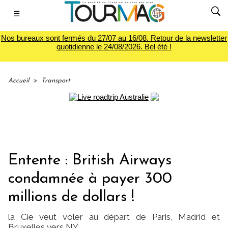
☰
Nos bureaux sont fermés du 27/07 au 16/08. Retour de la newsletter
quotidienne le 24/08/2026. Bel été !
Accueil
>
Transport
Entente : British Airways
condamnée à payer 300
millions de dollars !
la Cie veut voler au départ de Paris, Madrid et
Bruxelles vers NY