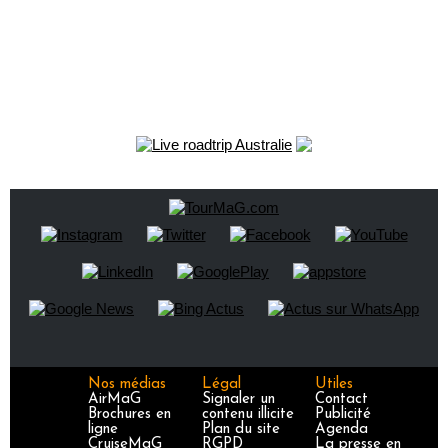
Nos médias
Légal
Utiles
AirMaG
Signaler un
Contact
Brochures en
contenu illicite
Publicité
ligne
Plan du site
Agenda
CruiseMaG
RGPD
La presse en