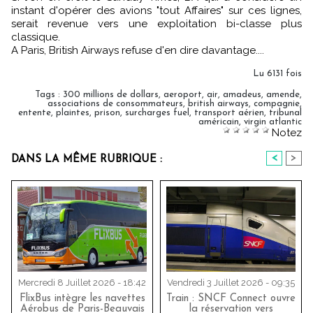
instant d'opérer des avions "tout Affaires" sur ces lignes,
serait revenue vers une exploitation bi-classe plus
classique.
A Paris, British Airways refuse d'en dire davantage....
Lu 6131 fois
Tags
:
300 millions de dollars
,
aeroport
,
air
,
amadeus
,
amende
,
associations de consommateurs
,
british airways
,
compagnie
,
entente
,
plaintes
,
prison
,
surcharges fuel
,
transport aérien
,
tribunal
américain
,
virgin atlantic
Notez
<
>
DANS LA MÊME RUBRIQUE :
Mercredi 8 Juillet 2026 - 18:42
Vendredi 3 Juillet 2026 - 09:35
FlixBus intègre les navettes
Train : SNCF Connect ouvre
Aérobus de Paris-Beauvais
la réservation vers