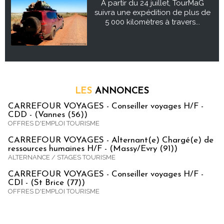
À partir du 24 juillet, TourMaG
suivra une expédition de plus de
5 000 kilomètres à travers...
LES
ANNONCES
CARREFOUR VOYAGES - Conseiller voyages H/F -
CDD - (Vannes (56))
OFFRES D'EMPLOI TOURISME
CARREFOUR VOYAGES - Alternant(e) Chargé(e) de
ressources humaines H/F - (Massy/Evry (91))
ALTERNANCE / STAGES TOURISME
CARREFOUR VOYAGES - Conseiller voyages H/F -
CDI - (St Brice (77))
OFFRES D'EMPLOI TOURISME