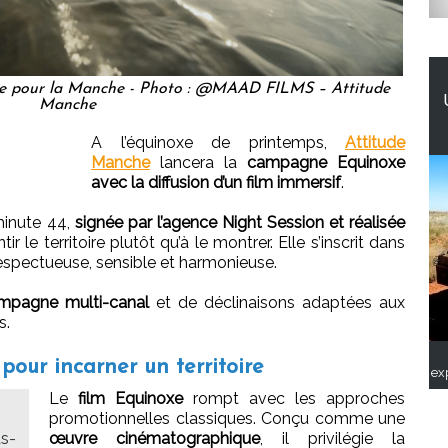
lle pour la Manche - Photo : @MAAD FILMS – Attitude
Manche
A l’équinoxe de printemps,
Attitude
Manche
lancera la
campagne Equinoxe
avec la diffusion d’un film immersif
.
minute 44,
signée par l’agence Night Session et réalisée
ntir le territoire plutôt qu’à le montrer. Elle s’inscrit dans
respectueuse, sensible et harmonieuse.
mpagne multi-canal
et de déclinaisons adaptées aux
s.
 pour incarner un territoire
ex
Le
film Equinoxe
rompt avec les approches
promotionnelles classiques. Conçu comme une
as-
œuvre cinématographique
, il privilégie la