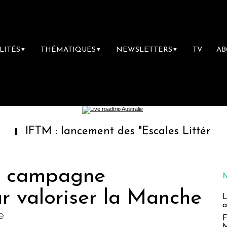
LITÉS
THÉMATIQUES
NEWSLETTERS
TV
A
▼
▼
▼
M : lancement des "Escales Littéraires", la pr
e campagne
ur valoriser la Manche
L
a
e
F
M