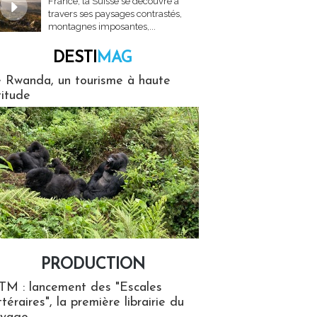
France, la Suisse se découvre à
travers ses paysages contrastés,
montagnes imposantes,...
DESTI
MAG
MAG
 Rwanda, un tourisme à haute
titude
PRODUCTION
ion
TM : lancement des "Escales
ttéraires", la première librairie du