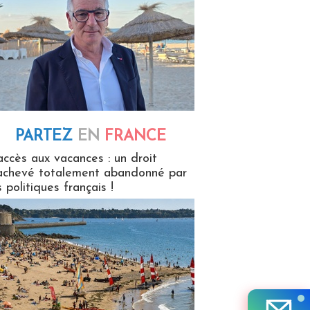
PARTEZ
EN
FRANCE
 en France
accès aux vacances : un droit
achevé totalement abandonné par
s politiques français !