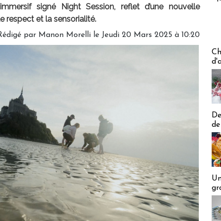
mmersif signé Night Session, reflet d’une nouvelle
e respect et la sensorialité.
Rédigé par
Manon Morelli
le Jeudi 20 Mars 2025 à 10:20
Les off
Ch
d'
De
de
Un
gr