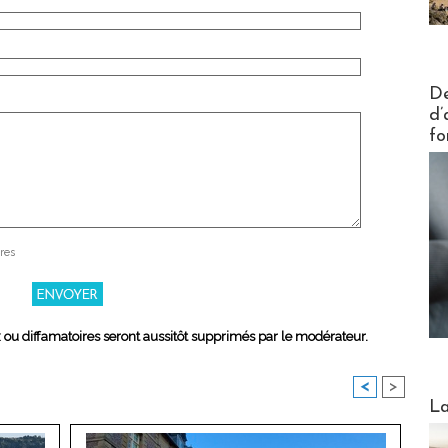
Actus V
De
d’
fo
res
x ou diffamatoires seront aussitôt supprimés par le modérateur.
<
>
Webinai
La