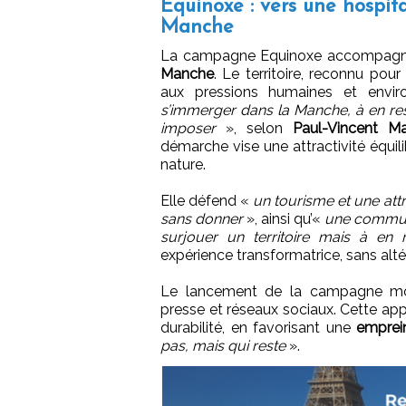
Equinoxe : vers une hospit
Manche
La campagne Equinoxe accompag
Manche
. Le territoire, reconnu pou
aux pressions humaines et envir
s’immerger dans la Manche, à en res
imposer
», selon
Paul-Vincent Ma
démarche vise une attractivité équili
nature.
Elle défend «
un tourisme et une attr
sans donner
», ainsi qu’«
une communi
surjouer un territoire mais à en r
expérience transformatrice, sans altére
Le lancement de la campagne mo
presse et réseaux sociaux. Cette app
durabilité, en favorisant une
emprei
pas, mais qui reste
».