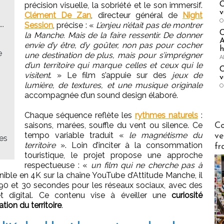
précision visuelle, la sobriété et le son immersif.
C
v
Clément De Zan
, directeur général de
Night
O
..
Session
, précise : «
L’enjeu n’était pas de montrer
la Manche. Mais de la faire ressentir. De donner
A
envie d’y être, d’y goûter, non pas pour cocher
h
e
une destination de plus, mais pour s’imprégner
A
d’un territoire qui marque celles et ceux qui le
C
visitent
. » Le film s’appuie sur des
jeux de
v
lumière, de textures, et une musique originale
O
accompagnée d’un sound design élaboré.
Chaque séquence reflète les
rythmes naturels
:
Publi-n
saisons, marées, souffle du vent ou silence. Ce
Co
tempo variable traduit «
le magnétisme du
ve
ses
territoire
». Loin d’inciter à la consommation
fr
touristique, le projet propose une approche
respectueuse : «
un film qui ne cherche pas à
nible en 4K sur la chaîne YouTube d’Attitude Manche, il
90 et 30 secondes pour les réseaux sociaux, avec des
et digital. Ce contenu vise à éveiller une
curiosité
tion du territoire
.