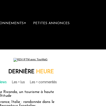
BONNEMENTS
PETITES ANNONCES
▼
emière librairie du voyage
Le groupe Sain
DERNIÈRE
HEURE
News
Les + lus
Les + commentés
e Rwanda, un tourisme à haute
ltitude
rance, Italie : randonnée dans le
ercantour frontalier