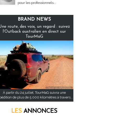
pour les professionnels...
BRAND NEWS
Une route, des voix, un regard : suivez
l’Outback australien en direct sur
TourMaG
À partir du 24 juillet, TourMaG suivra une
pédition de plus de 5 000 kilomètres à travers...
LES
ANNONCES