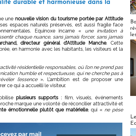
alité durable et harmonieuse dans la
ne une
nouvelle vision du tourisme portée par Attitude
Bo
r ses espaces naturels préservés, est aussi fragile face
ré
onnementales. Equinoxe incarne «
une invitation à
le
sentir chaque nuance, sans jamais forcer, sans jamais
rchand, directeur général d’Attitude Manche
. Cette
brée, en harmonie avec les habitants, les visiteurs et la
activité résidentielle responsables, où l’on ne prend pas
cation humble et respectueuse, qui ne cherche pas à
évéler l’essence
». L’ambition est de proposer une
r ce qui a accueilli le visiteur.
bilise
plusieurs supports
: film, visuels, événements
roche marque une volonté de réconcilier attractivité et
nte émotionnelle plutôt que matérielle
, qui «
ne pèse
Distribu
Le
Ed