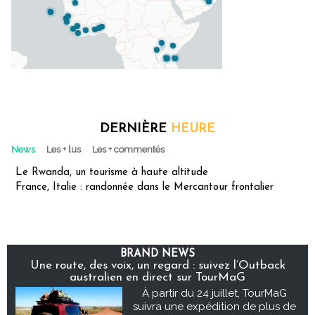
DERNIÈRE
HEURE
News
Les + lus
Les + commentés
Le Rwanda, un tourisme à haute altitude
France, Italie : randonnée dans le Mercantour frontalier
BRAND NEWS
Une route, des voix, un regard : suivez l’Outback
australien en direct sur TourMaG
À partir du 24 juillet, TourMaG
suivra une expédition de plus de