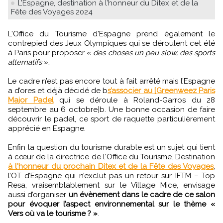
L’Espagne, destination à l’honneur du Ditex et de la
Fête des Voyages 2024
L'Office du Tourisme d'Espagne prend également le
contrepied des Jeux Olympiques qui se déroulent cet été
à Paris pour proposer «
des choses un peu slow, des sports
alternatifs
».
Le cadre n’est pas encore tout à fait arrêté mais l’Espagne
a d’ores et déjà décidé de b
s’associer au [Greenweez Paris
Major Padel
qui se déroule à Roland-Garros du 28
septembre au 6 octobre]b. Une bonne occasion de faire
découvrir le padel, ce sport de raquette particulièrement
apprécié en Espagne.
Enfin la question du tourisme durable est un sujet qui tient
à cœur de la directrice de l'Office du Tourisme. Destination
à l'honneur du prochain Ditex et de la Fête des Voyages
,
l’OT d’Espagne qui n’exclut pas un retour sur IFTM – Top
Resa, vraisemblablement sur le Village Mice, envisage
aussi d’organiser
un évènement dans le cadre de ce salon
pour évoquer l’aspect environnemental sur le thème «
Vers où va le tourisme ? »
.