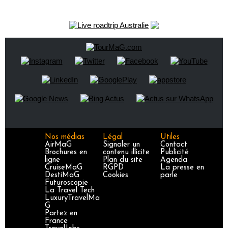
Nos médias
Légal
Utiles
AirMaG
Signaler un
Contact
Brochures en
contenu illicite
Publicité
ligne
Plan du site
Agenda
CruiseMaG
RGPD
La presse en
DestiMaG
Cookies
parle
Futuroscopie
La Travel Tech
LuxuryTravelMa
G
Partez en
France