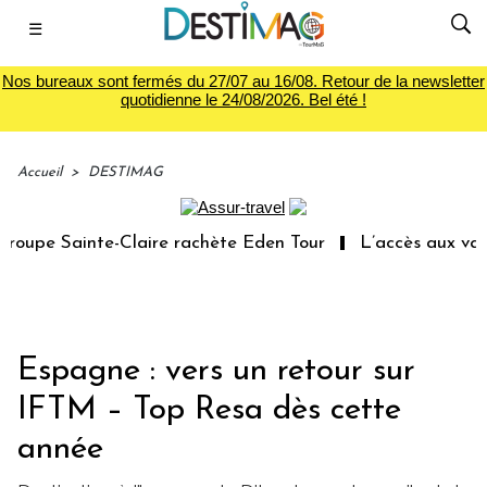
☰
Nos bureaux sont fermés du 27/07 au 16/08. Retour de la newsletter
quotidienne le 24/08/2026. Bel été !
Accueil
>
DESTIMAG
oupe Sainte-Claire rachète Eden Tour
L’accès aux vacan
Espagne : vers un retour sur
IFTM – Top Resa dès cette
année