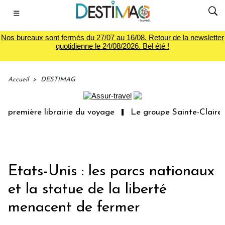
☰
Nos bureaux sont fermés du 27/07 au 16/08. Retour de la newsletter
quotidienne le 24/08/2026. Bel été !
Accueil
>
DESTIMAG
 première librairie du voyage
Le groupe Sainte-Claire r
Etats-Unis : les parcs nationaux
et la statue de la liberté
menacent de fermer