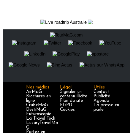
Nos médias
Légal
Utiles
AirMaG
Signaler un
Contact
Brochures en
contenu illicite
Publicité
ligne
Plan du site
Agenda
CruiseMaG
RGPD
La presse en
DestiMaG
Cookies
parle
Futuroscopie
La Travel Tech
LuxuryTravelMa
G
Partez en