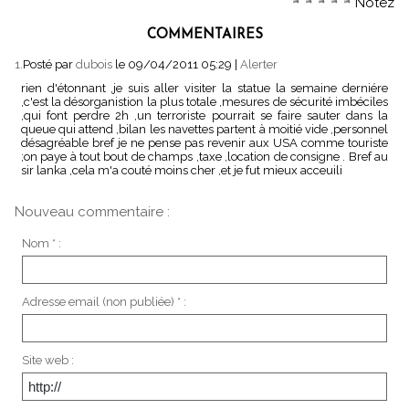
Notez
COMMENTAIRES
1.
Posté par
dubois
le 09/04/2011 05:29
|
Alerter
rien d'étonnant ,je suis aller visiter la statue la semaine derniére
,c'est la désorganistion la plus totale ,mesures de sécurité imbéciles
,qui font perdre 2h ,un terroriste pourrait se faire sauter dans la
queue qui attend ,bilan les navettes partent à moitié vide ,personnel
désagréable bref je ne pense pas revenir aux USA comme touriste
;on paye à tout bout de champs ,taxe ,location de consigne . Bref au
sir lanka ,cela m'a couté moins cher ,et je fut mieux acceuili
Nouveau commentaire :
Nom * :
Adresse email (non publiée) * :
Site web :