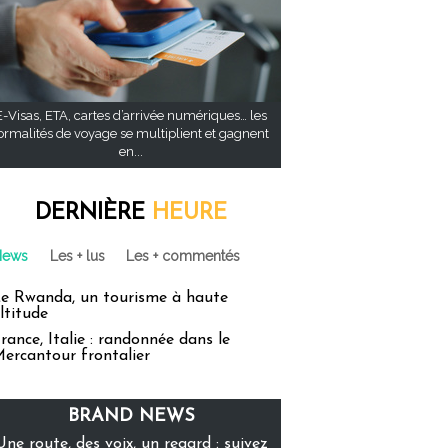
E-Visas, ETA, cartes d’arrivée numériques… les
ormalités de voyage se multiplient et gagnent
en...
DERNIÈRE
HEURE
News
Les + lus
Les + commentés
e Rwanda, un tourisme à haute
ltitude
rance, Italie : randonnée dans le
ercantour frontalier
BRAND NEWS
Une route, des voix, un regard : suivez