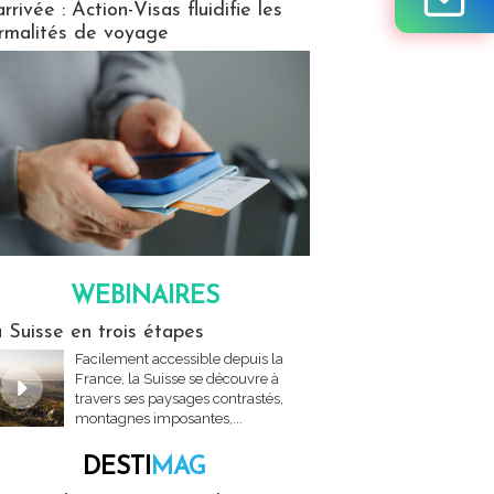
arrivée : Action-Visas fluidifie les
rmalités de voyage
WEBINAIRES
res
 Suisse en trois étapes
Facilement accessible depuis la
France, la Suisse se découvre à
travers ses paysages contrastés,
montagnes imposantes,...
DESTI
MAG
MAG