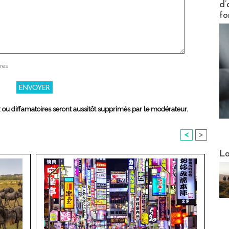
d’
fo
res
x ou diffamatoires seront aussitôt supprimés par le modérateur.
<
>
Webinai
La
DESTI