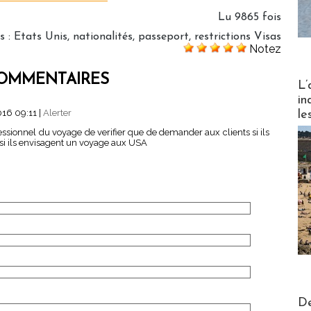
Lu 9865 fois
s
:
Etats Unis
,
nationalités
,
passeport
,
restrictions Visas
Notez
OMMENTAIRES
Partez
L’
in
016 09:11
|
Alerter
le
ofessionnel du voyage de verifier que de demander aux clients si ils
si ils envisagent un voyage aux USA
Actus V
De