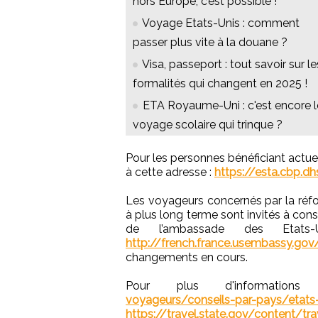
hors Europe, c’est possible !
Voyage Etats-Unis : comment
passer plus vite à la douane ?
Visa, passeport : tout savoir sur le
formalités qui changent en 2025 !
ETA Royaume-Uni : c'est encore l
voyage scolaire qui trinque ?
Pour les personnes bénéficiant actuel
à cette adresse :
https://esta.cbp.d
Les voyageurs concernés par la réf
à plus long terme sont invités à consul
de l’ambassade des Etats
http://french.france.usembassy.g
changements en cours.
Pour plus d'informati
voyageurs/conseils-par-pays/etats
https://travel.state.gov/content/tr