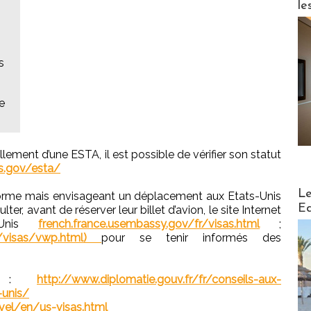
le
s
e
lement d’une ESTA, il est possible de vérifier son statut
hs.gov/esta/
Distribu
Le
orme mais envisageant un déplacement aux Etats-Unis
Ed
ter, avant de réserver leur billet d’avion, le site Internet
-Unis
french.france.usembassy.gov/fr/visas.html
;
ov/visas/vwp.html)
pour se tenir informés des
ons :
http://www.diplomatie.gouv.fr/fr/conseils-aux-
-unis/
avel/en/us-visas.html