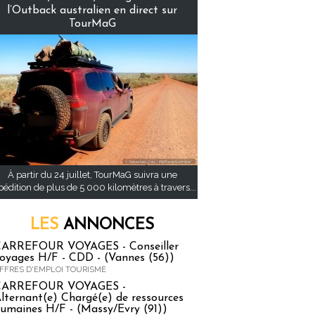
l’Outback australien en direct sur
TourMaG
À partir du 24 juillet, TourMaG suivra une
pédition de plus de 5 000 kilomètres à travers...
LES
ANNONCES
ARREFOUR VOYAGES - Conseiller
oyages H/F - CDD - (Vannes (56))
FFRES D'EMPLOI TOURISME
CARREFOUR VOYAGES -
lternant(e) Chargé(e) de ressources
umaines H/F - (Massy/Evry (91))