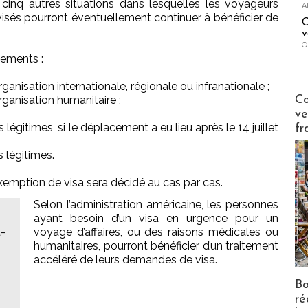
ni cinq autres situations dans lesquelles les voyageurs
A
visés pourront éventuellement continuer à bénéficier de
C
v
O
cements :
rganisation internationale, régionale ou infranationale ;
Publi-n
Co
rganisation humanitaire ;
ve
es légitimes, si le déplacement a eu lieu après le 14 juillet
fr
s légitimes.
’exemption de visa sera décidé au cas par cas.
Selon l’administration américaine, les personnes
ayant besoin d’un visa en urgence pour un
t-
voyage d’affaires, ou des raisons médicales ou
humanitaires, pourront bénéficier d’un traitement
accéléré de leurs demandes de visa.
Bo
ré