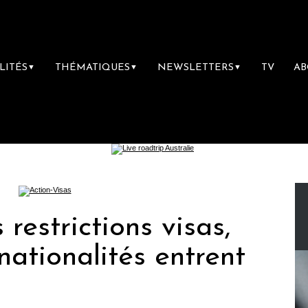
LITÉS
THÉMATIQUES
NEWSLETTERS
TV
A
▼
▼
▼
 restrictions visas,
nationalités entrent