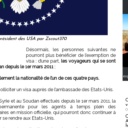
résident des USA par Zscout370
Désormais, les personnes suivantes ne
pourront plus bénéficier de l’exemption de
visa : d’une part,
les voyageurs qui se sont
dan depuis le 1er mars 2011
;
ex
ment la nationalité de l’un de ces quatre pays.
liciter un visa auprès de l’ambassade des Etats-Unis.
C
 Syrie et au Soudan effectués depuis le 1er mars 2011, la
v
 permanente pour les agents à temps plein des
O
taires en mission officielle, qui pourront donc continuer à
r se rendre aux Etats-Unis.
A
h