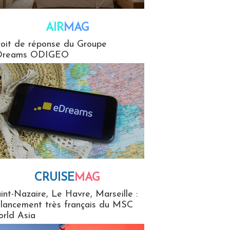
AIR
MAG
G
oit de réponse du Groupe
Dreams ODIGEO
CRUISE
MAG
MaG
int-Nazaire, Le Havre, Marseille :
 lancement très français du MSC
rld Asia