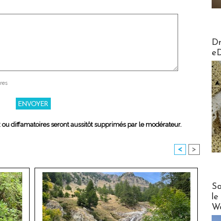
AirMa
Dr
e
res
x ou diffamatoires seront aussitôt supprimés par le modérateur.
<
>
Cruise
Sa
le
Wo