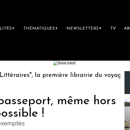
LITÉS
THÉMATIQUES
NEWSLETTERS
TV
A
▼
▼
▼
raires", la première librairie du voyage
Le
passeport, même hors
ossible !
 exemptés