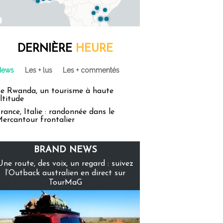
DERNIÈRE
HEURE
News
Les + lus
Les + commentés
e Rwanda, un tourisme à haute
ltitude
rance, Italie : randonnée dans le
ercantour frontalier
BRAND NEWS
Une route, des voix, un regard : suivez
l’Outback australien en direct sur
TourMaG