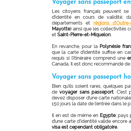
Voyager sans passeport en
Les citoyens français peuvent se
d’identité en cours de validité, 
départements et
régions d’Outre
Mayotte
) ainsi que les collectivité
et
Saint-Pierre-et-Miquelon
.
En revanche, pour la
Polynésie fran
que la carte d’identité suffise en c
requis si l’itinéraire comprend une
e
Canada. Il est donc recommandé de véri
Voyager sans passeport ho
Bien qu’ils soient rares, quelques p
de
voyager sans passeport
. C’est
devez disposer d’une carte nationale
150 jours la date de l’entrée dans le 
Il en est de même en
Egypte
, pays 
d’une carte d'identité valide encore
visa est cependant obligatoire
.