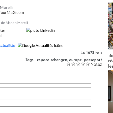
Morelli
- TourMaG.com
es de Manon Morelli
ctualités
Lu 1673 fois
Bo
Tags
:
espace schengen
,
europe
,
passeport
ré
Notez
le