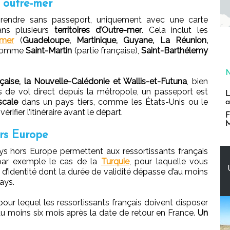
 outre-mer
 rendre sans passeport, uniquement avec une carte
dans plusieurs
territoires d’Outre-mer
. Cela inclut les
-mer
(
Guadeloupe, Martinique, Guyane, La Réunion,
s comme
Saint-Martin
(partie française),
Saint-Barthélemy
çaise, la Nouvelle-Calédonie et Wallis-et-Futuna
, bien
as de vol direct depuis la métropole, un passeport est
L
scale
dans un pays tiers, comme les États-Unis ou le
a
fier l’itinéraire avant le départ.
F
M
rs Europe
ays hors Europe permettent aux ressortissants français
 par exemple le cas de la
Turquie
, pour laquelle vous
 d’identité dont la durée de validité dépasse d’au moins
pays.
pour lequel les ressortissants français doivent disposer
 au moins six mois après la date de retour en France.
Un