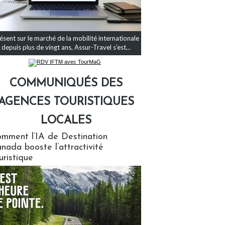
ésent sur le marché de la mobilité internationale
depuis plus de vingt ans, Assur-Travel s'est...
COMMUNIQUÉS DES
AGENCES TOURISTIQUES
LOCALES
qués des agences touristiques locales
mment l’IA de Destination
nada booste l’attractivité
uristique