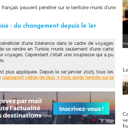
 français peuvent pénétrer sur le territoire munis d'une
isie : du changement depuis le 1er
 bénéficier d'une tolérance dans le cadre de voyages
ex
é de se rendre en Tunisie, munis seulement d'une carte
 de voyages. Cependant c'était une souplesse qui a pu
és.
Webinai
La
t plus appliquée. Depuis le 1er janvier 2025, tous les
un
passeport valide de plus 3 mois après l’entrée sur le
Publi-n
Co
ve
fr