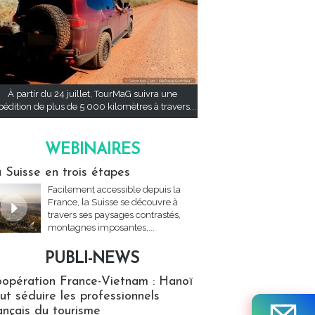
À partir du 24 juillet, TourMaG suivra une
pédition de plus de 5 000 kilomètres à travers...
WEBINAIRES
res
 Suisse en trois étapes
Facilement accessible depuis la
France, la Suisse se découvre à
travers ses paysages contrastés,
montagnes imposantes,...
PUBLI-NEWS
ews
opération France-Vietnam : Hanoï
ut séduire les professionnels
ançais du tourisme