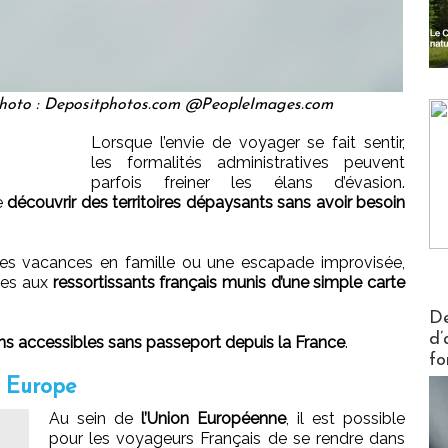
Photo : Depositphotos.com @PeopleImages.com
Lorsque l’envie de voyager se fait sentir,
les formalités administratives peuvent
parfois freiner les élans d’évasion.
de
découvrir des territoires dépaysants sans avoir besoin
des vacances en famille ou une escapade improvisée,
les aux
ressortissants français munis d’une simple carte
Actus V
De
d’
ns accessibles sans passeport depuis la France
.
fo
n Europe
Au sein de
l’Union Européenne
, il est possible
pour les voyageurs Français de se rendre dans