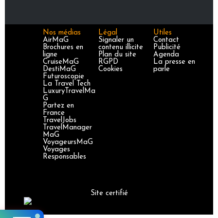
Nos médias
Légal
Utiles
AirMaG
Signaler un
Contact
Brochures en
contenu illicite
Publicité
ligne
Plan du site
Agenda
CruiseMaG
RGPD
La presse en
DestiMaG
Cookies
parle
Futuroscopie
La Travel Tech
LuxuryTravelMa
G
Partez en
France
TravelJobs
TravelManager
MaG
VoyageursMaG
Voyages
Responsables
Site certifié