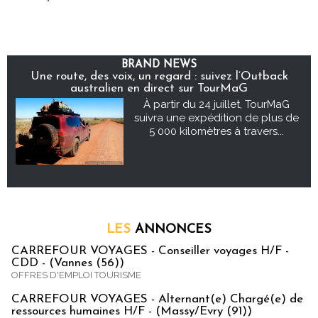
BRAND NEWS
Une route, des voix, un regard : suivez l’Outback
australien en direct sur TourMaG
À partir du 24 juillet, TourMaG
suivra une expédition de plus de
5 000 kilomètres à travers...
LES
ANNONCES
CARREFOUR VOYAGES - Conseiller voyages H/F -
CDD - (Vannes (56))
OFFRES D'EMPLOI TOURISME
CARREFOUR VOYAGES - Alternant(e) Chargé(e) de
ressources humaines H/F - (Massy/Evry (91))