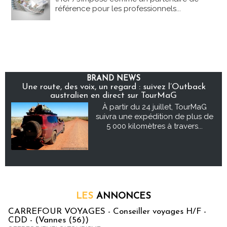
référence pour les professionnels...
BRAND NEWS
Une route, des voix, un regard : suivez l’Outback
australien en direct sur TourMaG
À partir du 24 juillet, TourMaG
suivra une expédition de plus de
5 000 kilomètres à travers...
LES
ANNONCES
CARREFOUR VOYAGES - Conseiller voyages H/F -
CDD - (Vannes (56))