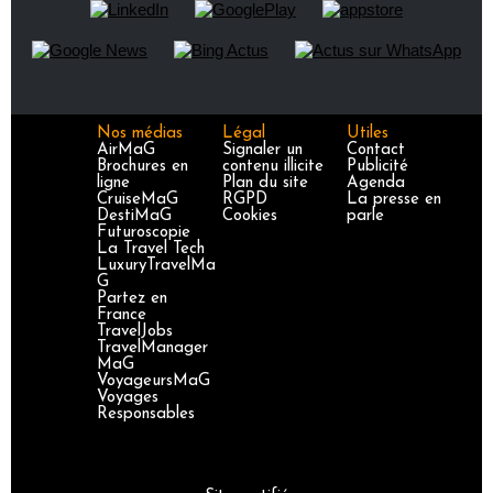
Nos médias
Légal
Utiles
AirMaG
Signaler un
Contact
Brochures en
contenu illicite
Publicité
ligne
Plan du site
Agenda
CruiseMaG
RGPD
La presse en
DestiMaG
Cookies
parle
Futuroscopie
La Travel Tech
LuxuryTravelMa
G
Partez en
France
TravelJobs
TravelManager
MaG
VoyageursMaG
Voyages
Responsables