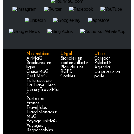
Nos médias
Légal
Utiles
AirMaG
Signaler un
Contact
Brochures en
contenu illicite
Publicité
ligne
Plan du site
Agenda
CruiseMaG
RGPD
La presse en
DestiMaG
Cookies
parle
Futuroscopie
La Travel Tech
LuxuryTravelMa
G
Partez en
France
TravelJobs
TravelManager
MaG
VoyageursMaG
Voyages
Responsables