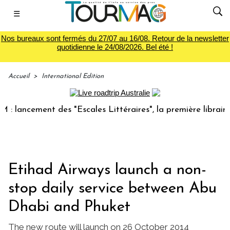
☰
Nos bureaux sont fermés du 27/07 au 16/08. Retour de la newsletter
quotidienne le 24/08/2026. Bel été !
Accueil
>
International Edition
lancement des "Escales Littéraires", la première librairie d
Etihad Airways launch a non-
stop daily service between Abu
Dhabi and Phuket
The new route will launch on 26 October 2014