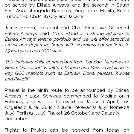
be served by Etihad Airways, and the seventh in South
East Asia, alongside Bangkok, Singapore, Manila, Kuala
Lumpur, Ho Chi Minh City and Jakarta.
James Hogan, President and Chief Executive Officer of
Etihad Airways, said:
“"The island is a strong addition to
Etihad Airways’ leisure portfolio and we will offer attractive
arrival and departure times, with seamless connections to
25 European and GCC cities.
This includes daily connections from London, Manchester,
Berlin, Dusseldorf, Frankfurt, Munich and Paris, in addition to
key GCC markets such as Bahrain, Doha, Muscat, Kuwait
and Riyadh.”
Phuket is the ninth route to be announced by Etihad
Airways in 2014. Services commenced to Medina on 1
February, and will be followed by Jaipur (1 April), Los
Angeles (1 June), Zurich (1 June), Yerevan (2 July), Rome (15
July), Perth (15 July), Phuket (26 October) and Dallas (3
December).
Flights to Phuket can be booked from today on