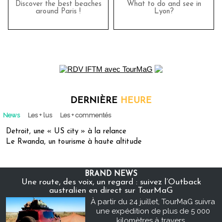
Discover the best beaches
What to do and see in
around Paris !
Lyon?
DERNIÈRE
HEURE
News
Les + lus
Les + commentés
Detroit, une « US city » à la relance
Le Rwanda, un tourisme à haute altitude
BRAND NEWS
Une route, des voix, un regard : suivez l’Outback
australien en direct sur TourMaG
À partir du 24 juillet, TourMaG suivra
une expédition de plus de 5 000
kilomètres à travers...