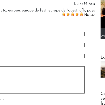
Lu 4472 fois
:
16
,
europe
,
europe de l'est
,
europe de l'ouest
,
gfk
,
pays
Notez
ex
Webinai
La
Publi-n
Co
ve
res
fr