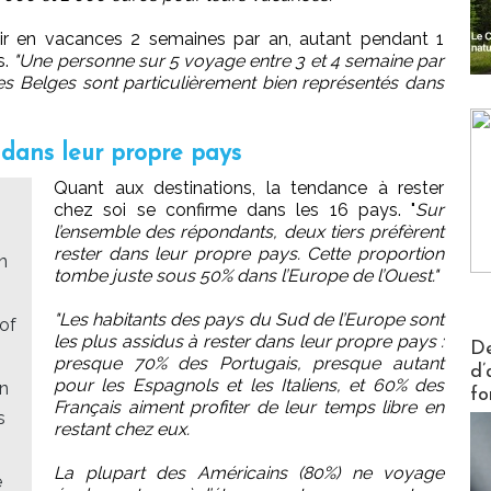
tir en vacances 2 semaines par an, autant pendant 1
s.
"Une personne sur 5 voyage entre 3 et 4 semaine par
 les Belges sont particulièrement bien représentés dans
 dans leur propre pays
Quant aux destinations, la tendance à rester
chez soi se confirme dans les 16 pays. "
Sur
l’ensemble des répondants, deux tiers préfèrent
rester dans leur propre pays. Cette proportion
n
tombe juste sous 50% dans l’Europe de l’Ouest."
"Les habitants des pays du Sud de l’Europe sont
 of
les plus assidus à rester dans leur propre pays :
Actus V
De
presque 70% des Portugais, presque autant
d’
pour les Espagnols et les Italiens, et 60% des
en
fo
Français aiment profiter de leur temps libre en
s
restant chez eux.
La plupart des Américains (80%) ne voyage
e