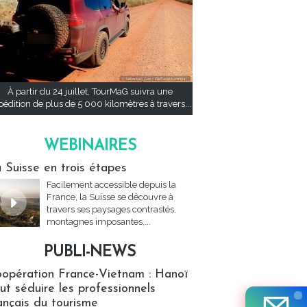
À partir du 24 juillet, TourMaG suivra une
pédition de plus de 5 000 kilomètres à travers...
WEBINAIRES
res
 Suisse en trois étapes
Facilement accessible depuis la
France, la Suisse se découvre à
travers ses paysages contrastés,
montagnes imposantes,...
PUBLI-NEWS
ews
opération France-Vietnam : Hanoï
ut séduire les professionnels
ançais du tourisme