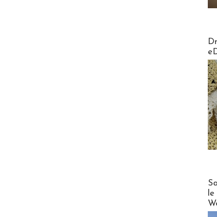
AirMa
Dr
e
Cruise
Sa
le
Wo