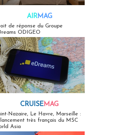
AIR
MAG
G
oit de réponse du Groupe
Dreams ODIGEO
CRUISE
MAG
MaG
int-Nazaire, Le Havre, Marseille :
 lancement très français du MSC
rld Asia