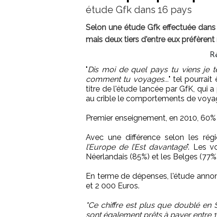
étude Gfk dans 16 pays
Selon une étude Gfk effectuée dans 
mais deux tiers d'entre eux préfèrent
Ré
"
Dis moi de quel pays tu viens je te
comment tu voyages...
" tel pourrait 
titre de l'étude lancée par GfK, qui 
au crible le comportements de voyag
Premier enseignement, en 2010, 60% 
Avec une différence selon les régi
l’Europe de l’Est davantage
". Les v
Néerlandais (85%) et les Belges (77%)
En terme de dépenses, l'étude annon
et 2 000 Euros.
"Ce chiffre est plus que doublé en
sont également prêts à payer entre 1