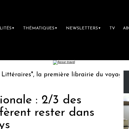
LITÉS
THÉMATIQUES
NEWSLETTERS
TV
A
▼
▼
▼
éraires", la première librairie du voyage
L
ionale : 2/3 des
fèrent rester dans
ys