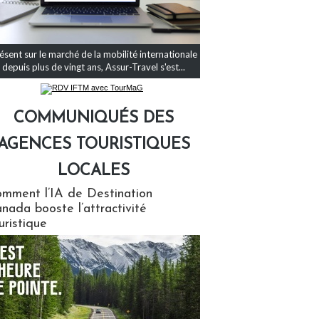
ésent sur le marché de la mobilité internationale
depuis plus de vingt ans, Assur-Travel s'est...
COMMUNIQUÉS DES
AGENCES TOURISTIQUES
LOCALES
qués des agences touristiques locales
mment l’IA de Destination
nada booste l’attractivité
uristique