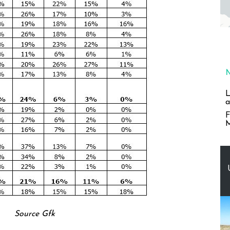
L
a
F
M
Source Gfk