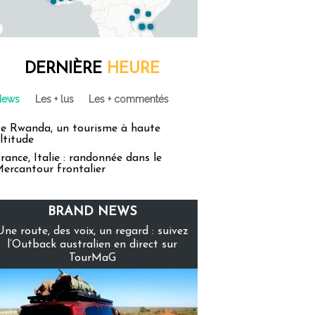
DERNIÈRE
HEURE
News
Les + lus
Les + commentés
e Rwanda, un tourisme à haute
ltitude
rance, Italie : randonnée dans le
ercantour frontalier
BRAND NEWS
Une route, des voix, un regard : suivez
l’Outback australien en direct sur
TourMaG