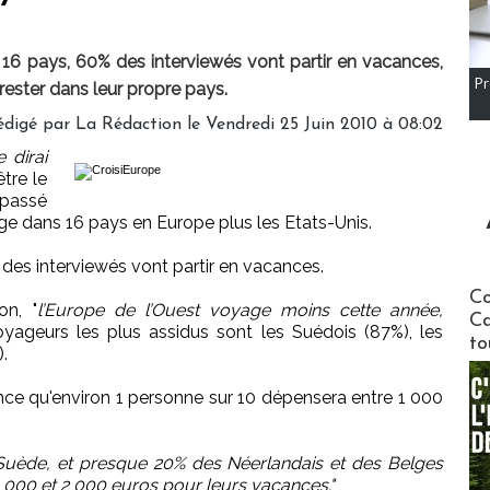
16 pays, 60% des interviewés vont partir en vacances,
Pr
 rester dans leur propre pays.
digé par La Rédaction le Vendredi 25 Juin 2010 à 08:02
 dirai
être le
a passé
e dans 16 pays en Europe plus les Etats-Unis.
des interviewés vont partir en vacances.
Communi
Co
on, "
l’Europe de l’Ouest voyage moins cette année,
Ca
oyageurs les plus assidus sont les Suédois (87%), les
to
.
ce qu'environ 1 personne sur 10 dépensera entre 1 000
 Suède, et presque 20% des Néerlandais et des Belges
 000 et 2 000 euros pour leurs vacances."