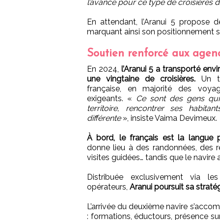
l’avance pour ce type de croisières d
En attendant, l’Aranui 5 propose d
marquant ainsi son positionnement sur
Soutien renforcé aux agen
En 2024,
l’Aranui 5 a transporté env
une vingtaine de croisières.
Un ti
française, en majorité des voyag
exigeants. «
Ce sont des gens qu
territoire, rencontrer ses habitan
différente
», insiste Vaima Devimeux.
À bord, le français est la langue p
donne lieu à des randonnées, des re
visites guidées… tandis que le navire 
Distribuée exclusivement via le
opérateurs,
Aranui poursuit sa strat
L’arrivée du deuxième navire s’acco
: formations, éductours, présence su