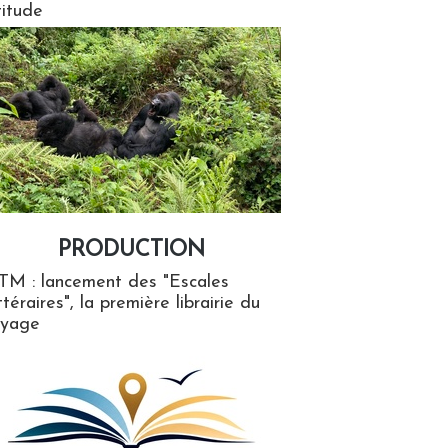
titude
PRODUCTION
ion
TM : lancement des "Escales
ttéraires", la première librairie du
oyage