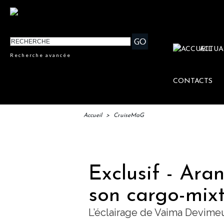
ACTUA
Recherche avancée
CONTACTS
Accueil
>
CruiseMaG
IFTM 
Exclusif - Aran
son cargo-mixt
L’éclairage de Vaima Devime