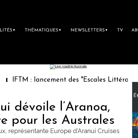
LITÉS
THÉMATIQUES
NEWSLETTERS
TV
A
▼
▼
▼
: lancement des "Escales Littéraires", la prem
Ét
ui dévoile l’Aranoa,
e pour les Australes
ux, représentante Europe d’Aranui Cruises