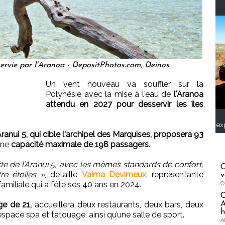
ervie par l'Aranoa - DepositPhotos.com, Deinos
Un vent nouveau va souffler sur la
Polynésie avec la mise à l'eau de
l'Aranoa
attendu en 2027 pour desservir les îles
ex
l'Aranui 5, qui cible l'archipel des Marquises, proposera 93
une
capacité maximale de 198 passagers
.
e de l’Aranui 5, avec les mêmes standards de confort,
C
re étoiles »
, détaille
Vaima Devimeux
, représentante
v
amiliale qui a fêté ses 40 ans en 2024.
O
ge de 21,
accueillera deux restaurants, deux bars, deux
A
h
space spa et tatouage, ainsi qu’une salle de sport.
A