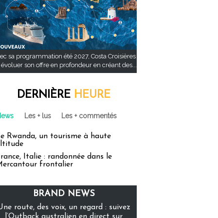
ec sa programmation été 2027, Costa Croisières
t évoluer son offre en profondeur en créant des...
DERNIÈRE
HEURE
News
Les + lus
Les + commentés
e Rwanda, un tourisme à haute
ltitude
rance, Italie : randonnée dans le
ercantour frontalier
BRAND NEWS
Une route, des voix, un regard : suivez
l’Outback australien en direct sur