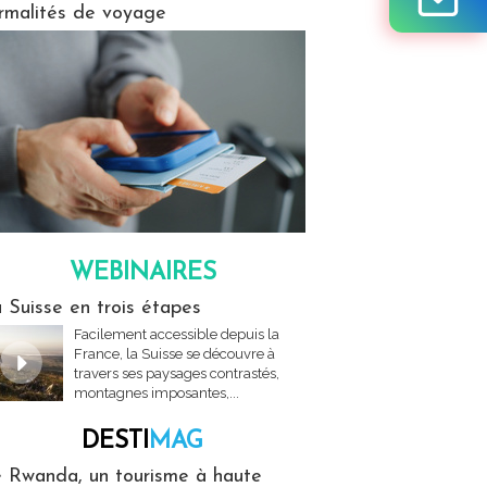
rmalités de voyage
WEBINAIRES
res
 Suisse en trois étapes
Facilement accessible depuis la
France, la Suisse se découvre à
travers ses paysages contrastés,
montagnes imposantes,...
DESTI
MAG
MAG
 Rwanda, un tourisme à haute