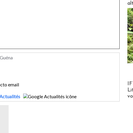
al
 Guéna
Product
IF
Li
Actualités
v
s