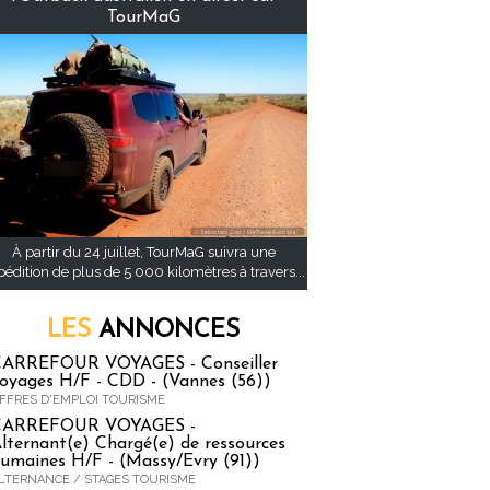
TourMaG
À partir du 24 juillet, TourMaG suivra une
pédition de plus de 5 000 kilomètres à travers...
LES
ANNONCES
ARREFOUR VOYAGES - Conseiller
oyages H/F - CDD - (Vannes (56))
FFRES D'EMPLOI TOURISME
CARREFOUR VOYAGES -
lternant(e) Chargé(e) de ressources
umaines H/F - (Massy/Evry (91))
LTERNANCE / STAGES TOURISME