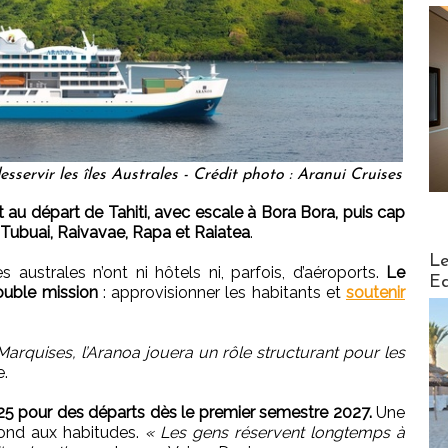
servir les îles Australes - Crédit photo : Aranui Cruises
dit au départ de Tahiti, avec escale à Bora Bora, puis cap
, Tubuai, Raivavae, Rapa et Raiatea
.
Distribu
Le
s australes n’ont ni hôtels ni, parfois, d’aéroports.
Le
Ed
ouble mission
: approvisionner les habitants et
soutenir
 Marquises, l’Aranoa jouera un rôle structurant pour les
e.
025 pour des départs dès le premier semestre 2027.
Une
pond aux habitudes.
« Les gens réservent longtemps à