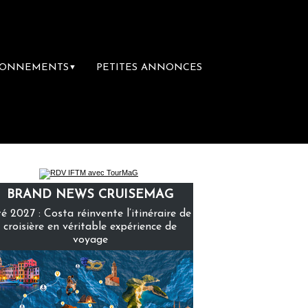
BONNEMENTS
PETITES ANNONCES
▼
ière librairie du voyage
Le groupe Sainte
BRAND NEWS CRUISEMAG
é 2027 : Costa réinvente l’itinéraire de
croisière en véritable expérience de
voyage