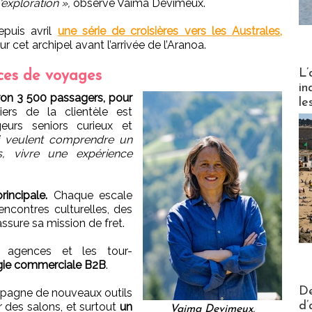
'exploration »,
observe Vaima Devimeux.
epuis avril
une série de croisières vers les Australes,
 cet archipel avant l’arrivée de l’Aranoa.
Partez
L’
ces de voyages
in
iron 3 500 passagers, pour
le
ers de la clientèle est
eurs seniors curieux et
i veulent comprendre un
ts, vivre une expérience
rincipale.
Chaque escale
ncontres culturelles, des
assure sa mission de fret.
s agences et les tour-
égie commerciale B2B
.
Actus V
De
mpagne de nouveaux outils
d’
r des salons, et surtout
un
Vaima Devimeux,