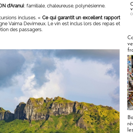
C
ADN d’Aranui
: familiale, chaleureuse, polynésienne.
v
O
ursions incluses. «
Ce qui garantit un excellent rapport
gne Vaima Devimeux. Le vin est inclus lors des repas et
rétion des passagers.
Publi-n
Co
ve
fr
Bo
ré
le