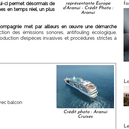
ui-ci permet désormais de
fo
représentante Europe
d’Aranui - Crédit Photo :
nes en temps réel, un plus
Aranui
compagnie met par ailleurs en œuvre une démarche
tion des émissions sonores, antifouling écologique,
troduction d’espèces invasives et procédures strictes à
Webinai
La
vec balcon
Crédit photo : Aranui
Cruises
DESTI
Le