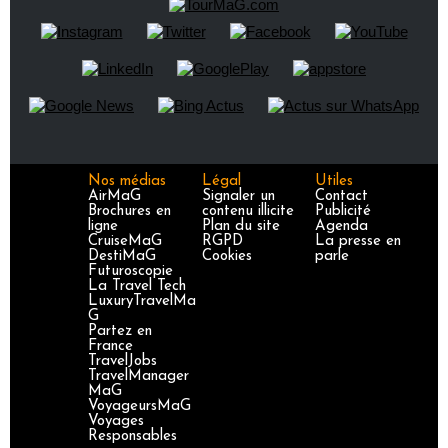
Nos médias
Légal
Utiles
AirMaG
Signaler un
Contact
Brochures en
contenu illicite
Publicité
ligne
Plan du site
Agenda
CruiseMaG
RGPD
La presse en
DestiMaG
Cookies
parle
Futuroscopie
La Travel Tech
LuxuryTravelMa
G
Partez en
France
TravelJobs
TravelManager
MaG
VoyageursMaG
Voyages
Responsables