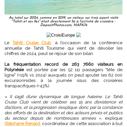
Au total sur 2024, comme en 2019, un visiteur sur trois ayant visité
"Tahiti et ses îles" était directement lié à l’activité de croisière -
DepositPhotos.com, NAPA74
Le
Tahiti Cruise Club,
à l’occasion de la conférence
annuelle de Tahiti Tourisme qui vient de dévoiler les
chiffres de 2024, peut se réjouir de son bilan.
La fréquentation record de 263 7660 visiteurs en
Polynésie
est portée par les 52 111 passagers "tête de
ligne" (+19% vs 2024) auxquels on peut ajouter les 62 000
excursionnistes à la journée issus des croisières
transpacifiques (+43%).
« Il s’agit d’une dynamique de longue haleine. Le Tahiti
Cruise Club vient de célébrer ses 15 ans d’existence et
d’actions, et la progression s’explique donc par la constance
des efforts de la destination et des acteurs privés et publics
du secteur depuis de nombreuses années »
, explique
Stéphane Renard,
coordinateur de cette association à but