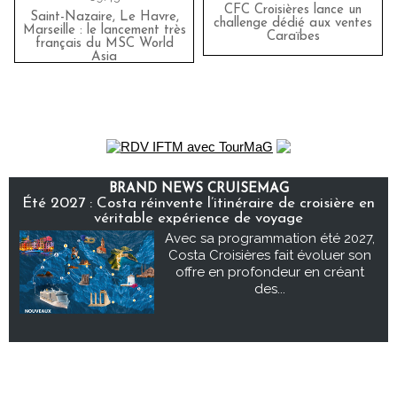
CFC Croisières lance un
Saint-Nazaire, Le Havre,
challenge dédié aux ventes
Marseille : le lancement très
Caraïbes
français du MSC World
Asia
BRAND NEWS CRUISEMAG
Été 2027 : Costa réinvente l’itinéraire de croisière en
véritable expérience de voyage
Avec sa programmation été 2027,
Costa Croisières fait évoluer son
offre en profondeur en créant
des...