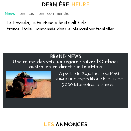
DERNIÈRE
HEURE
News
Les + lus
Les + commentés
Le Rwanda, un tourisme à haute altitude
France, Italie : randonnée dans le Mercantour frontalier
BRAND NEWS
Une route, des voix, un regard : suivez l’Outback
australien en direct sur TourMaG
À partir du 24 juillet, TourMaG
suivra une expédition de plus de
5 000 kilomètres à travers...
LES
ANNONCES