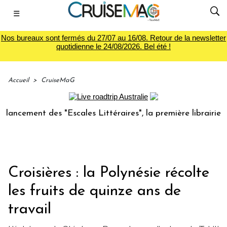
☰
Nos bureaux sont fermés du 27/07 au 16/08. Retour de la newsletter
quotidienne le 24/08/2026. Bel été !
Accueil
>
CruiseMaG
ent des "Escales Littéraires", la première librairie du voya
Croisières : la Polynésie récolte
les fruits de quinze ans de
travail