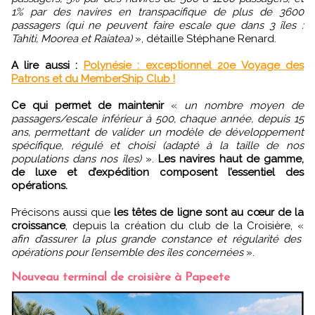
1% par des navires en transpacifique de plus de 3600
passagers (qui ne peuvent faire escale que dans 3 îles :
Tahiti, Moorea et Raiatea)
», détaille Stéphane Renard.
A lire aussi :
Polynésie : exceptionnel 20e Voyage des
Patrons et du MemberShip Club !
Ce qui permet de maintenir
«
un nombre moyen de
passagers/escale inférieur à 500, chaque année, depuis 15
ans, permettant de valider un modèle de développement
spécifique, régulé et choisi (adapté à la taille de nos
populations dans nos îles)
».
Les navires haut de gamme,
de luxe et d’expédition composent l’essentiel des
opérations.
Précisons aussi que
les têtes de ligne sont au cœur de la
croissance
, depuis la création du club de la Croisière, «
afin d’assurer la plus grande constance et régularité des
opérations pour l’ensemble des îles concernées
».
Nouveau terminal de croisière à Papeete