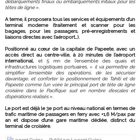
débarquements finaux ou embarquements initiaux pour les
têtes de ligne
».
A terme, il proposera tous les services et équipements d’un
terminal moderne (traitement et scanner pour les
bagages, pour les passagers, pré-enregistrements et
liaisons directes avec l’aéroport…).
Positionné au cœur de la capitale de Papeete, avec un
accès direct au centre-ville, à 20 minutes de l’aéroport
international,
et 5 mn de l’ensemble des quais et
infrastructures logistiques portuaires, «
il va permettre de
simplifier l’ensemble des opérations, de les sécuriser
davantage, et conforter le positionnement de Tahiti et de
Papeete comme l’un voire le principal port de tête de ligne
croisière dans le Pacifique sud en nombre d’escales et
d’opérations réalisés
».
Le port est déjà le 3e port au niveau national en termes de
trafic maritime de passagers en ferry avec +1,6 M/pax par
an et dispose d’une gare maritime dédiée, distinct du
terminal de croisière.
Publié par Laurent Guéna