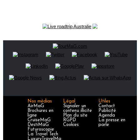
Nos médias
Légal
Utiles
AirMaG
Signaler un
Contact
Brochures en
contenu illicite
Publicité
ligne
Plan du site
Agenda
CruiseMaG
RGPD
La presse en
DestiMaG
Cookies
parle
Futuroscopie
La Travel Tech
LuxuryTravelMa