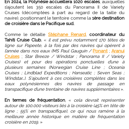
En 2024, la Polynésie accueillera 1020 escales
, auxquelles
s’ajoutent les 350 escales du Panorama II de Variety
Cruises (décomptées à part au regard de la taille du
navire), positionnant le territoire comme la
1ère destination
de croisière dans le Pacifique sud.
Comme le détaille
Stéphane Renard
,
coordinateur du
Tahiti Cruise Club
, «
il est prévu notamment 170 têtes de
ligne sur Papeete, à la fois par des navires qui opèrent à
l’année dans nos eaux (MS Paul Gauguin /
Ponant
;
Aranui
Cruises
;
Star Breeze / Windstar ; Panorama II / Variety
Cruises) et pour des opérations ponctuelles d’une à
plusieurs semaines (Norwegian Cruise Line ; Oceania
Cruises ; Lindblad Expeditions ; Hanseatic ; Seven Seas ;
Windstar…). S'ajoutent à ces croisières complètes dans les
eaux polynésiennes des navires de passage en
transpacifique d’une trentaine de navires supplémentaires
».
En termes de fréquentation
, «
cela devrait représenter
autour de 100.000 visiteurs liés à la croisière (45% en tête de
ligne ; 55% en transpacifique), ce qui nous ramène à la
meilleure année historique en matière de fréquentation
croisière en 2019.
»