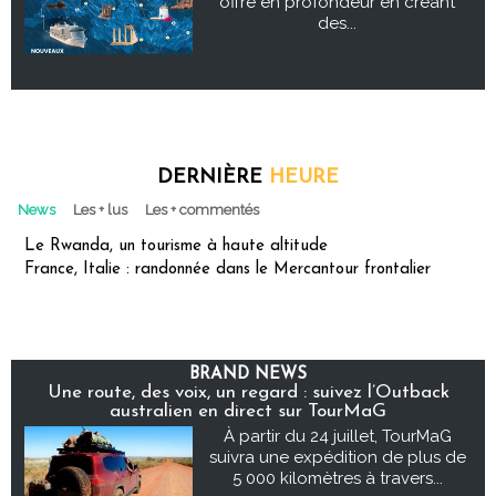
offre en profondeur en créant
des...
DERNIÈRE
HEURE
News
Les + lus
Les + commentés
Le Rwanda, un tourisme à haute altitude
France, Italie : randonnée dans le Mercantour frontalier
BRAND NEWS
Une route, des voix, un regard : suivez l’Outback
australien en direct sur TourMaG
À partir du 24 juillet, TourMaG
suivra une expédition de plus de
5 000 kilomètres à travers...