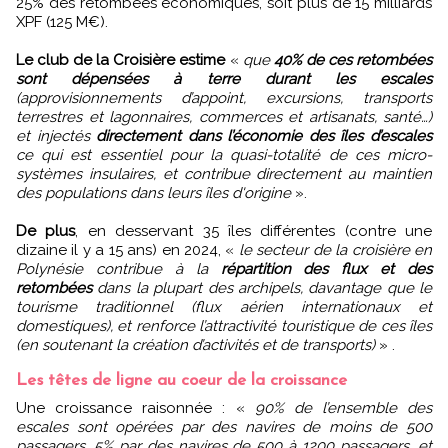
25% des retombées économiques, soit plus de 15 milliards
XPF (125 M€).
Le club de la Croisière estime
«
que
40% de ces retombées
sont dépensées à terre durant les escales
(approvisionnements d’appoint, excursions, transports
terrestres et lagonnaires, commerces et artisanats, santé…)
et injectés
directement dans l’économie des îles d’escales
ce qui est essentiel pour la quasi-totalité de ces micro-
systèmes insulaires, et contribue directement au maintien
des populations dans leurs îles d'origine
».
De plus
, en desservant 35 îles différentes (contre une
dizaine il y a 15 ans) en 2024, «
le secteur de la croisière en
Polynésie contribue à la
répartition des flux et des
retombées
dans la plupart des archipels, davantage que le
tourisme traditionnel (flux aérien internationaux et
domestiques), et renforce l’attractivité touristique de ces îles
(en soutenant la création d’activités et de transports)
» .
Les têtes de ligne au coeur de la croissance
Une croissance raisonnée : «
90% de l’ensemble des
escales sont opérées par des navires de moins de 500
passagers, 5% par des navires de 500 à 1200 passagers, et