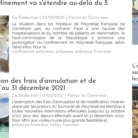
nfinement va s'étendre au-delà du 5
La Rédaction
| 02/09/2021
|
Partez en Outre-mer
La situation dans les hôpitaux de Polynésie française ne
s'améliore pas, au contraire. Face à une hausse des
hospitalisations et du nombre de patients en réanimation, le
haut-commissaire de la République a annoncé une
prolongation du confinement en Polynésie française, selon
Tahiti Infos. Pour le...
confinement polynesie
,
polynesie
,
polynesie francaise
Partez
L’
in
le
tion des frais d’annulation et de
u’au 31 décembre 2021
La Rédaction
| 17/02/2021
|
Partez en Outre-mer
L'exemption des frais d'annulation et de modification mise en
place par les acteurs du tourisme de Polynésie est étendue à
toutes nouvelles réservations effectuées jusqu'au 31 octobre
2021 pour des séjours effectués avant le 31 décembre 2021.
Pour offrir aux visiteurs une plus grande flexibilité et...
polynesie francaise
,
tahiti
,
tourisme