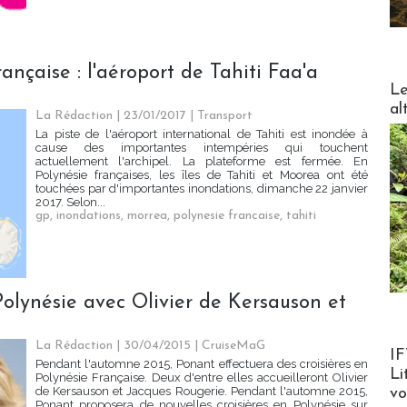
ançaise : l'aéroport de Tahiti Faa'a
DESTI
Le
al
La Rédaction
| 23/01/2017
|
Transport
La piste de l'aéroport international de Tahiti est inondée à
cause des importantes intempéries qui touchent
actuellement l'archipel. La plateforme est fermée. En
Polynésie françaises, les îles de Tahiti et Moorea ont été
touchées par d'importantes inondations, dimanche 22 janvier
2017. Selon...
gp
,
inondations
,
morrea
,
polynesie francaise
,
tahiti
Polynésie avec Olivier de Kersauson et
La Rédaction
| 30/04/2015
|
CruiseMaG
Product
IF
Pendant l'automne 2015, Ponant effectuera des croisières en
Li
Polynésie Française. Deux d'entre elles accueilleront Olivier
de Kersauson et Jacques Rougerie. Pendant l'automne 2015,
v
Ponant proposera de nouvelles croisières en Polynésie sur