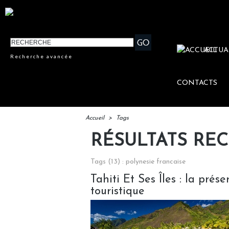
ACTUA
Recherche avancée
CONTACTS
Accueil
>
Tags
RÉSULTATS RE
Tags (13) : polynesie francaise
Tahiti Et Ses Îles : la pré
touristique