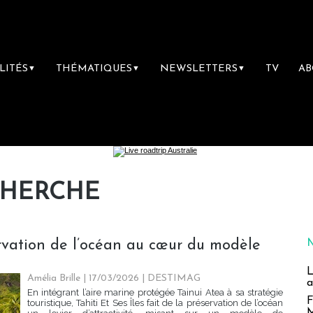
LITÉS
THÉMATIQUES
NEWSLETTERS
TV
A
▼
▼
▼
CHERCHE
servation de l’océan au cœur du modèle
L
Amélia Brille
| 17/03/2026
|
DESTIMAG
a
En intégrant l’aire marine protégée Tainui Atea à sa stratégie
F
touristique, Tahiti Et Ses Îles fait de la préservation de l’océan
M