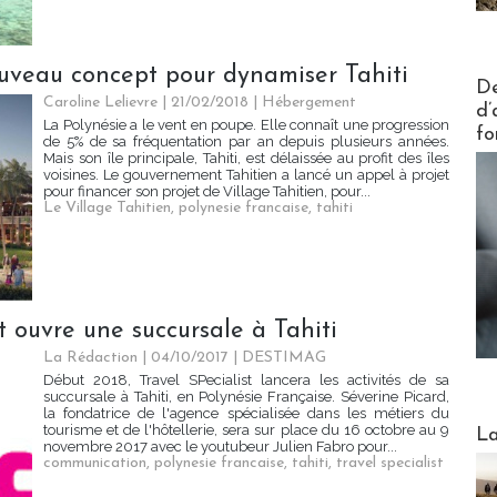
ouveau concept pour dynamiser Tahiti
Actus V
De
Caroline Lelievre
| 21/02/2018
|
Hébergement
d’
La Polynésie a le vent en poupe. Elle connaît une progression
fo
de 5% de sa fréquentation par an depuis plusieurs années.
Mais son île principale, Tahiti, est délaissée au profit des îles
voisines. Le gouvernement Tahitien a lancé un appel à projet
pour financer son projet de Village Tahitien, pour...
Le Village Tahitien
,
polynesie francaise
,
tahiti
st ouvre une succursale à Tahiti
La Rédaction
| 04/10/2017
|
DESTIMAG
Début 2018, Travel SPecialist lancera les activités de sa
succursale à Tahiti, en Polynésie Française. Séverine Picard,
la fondatrice de l'agence spécialisée dans les métiers du
Webinai
tourisme et de l'hôtellerie, sera sur place du 16 octobre au 9
La
novembre 2017 avec le youtubeur Julien Fabro pour...
communication
,
polynesie francaise
,
tahiti
,
travel specialist