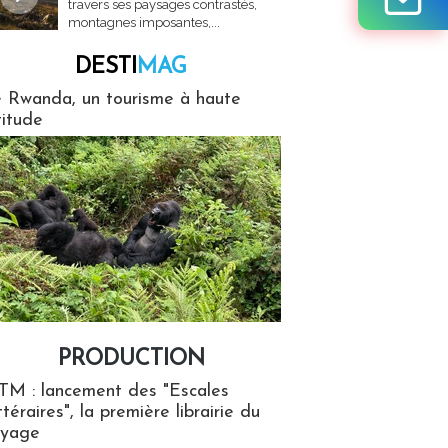
travers ses paysages contrastés,
montagnes imposantes,...
DESTI
MAG
MAG
 Rwanda, un tourisme à haute
titude
PRODUCTION
ion
TM : lancement des "Escales
ttéraires", la première librairie du
oyage