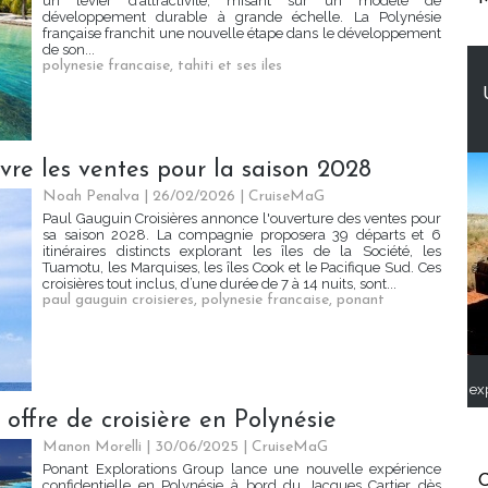
un levier d’attractivité, misant sur un modèle de
développement durable à grande échelle. La Polynésie
française franchit une nouvelle étape dans le développement
de son...
polynesie francaise
,
tahiti et ses iles
vre les ventes pour la saison 2028
Noah Penalva
| 26/02/2026
|
CruiseMaG
Paul Gauguin Croisières annonce l'ouverture des ventes pour
sa saison 2028. La compagnie proposera 39 départs et 6
itinéraires distincts explorant les îles de la Société, les
Tuamotu, les Marquises, les îles Cook et le Pacifique Sud. Ces
croisières tout inclus, d’une durée de 7 à 14 nuits, sont...
paul gauguin croisieres
,
polynesie francaise
,
ponant
ex
offre de croisière en Polynésie
Manon Morelli
| 30/06/2025
|
CruiseMaG
Ponant Explorations Group lance une nouvelle expérience
C
confidentielle en Polynésie à bord du Jacques Cartier dès