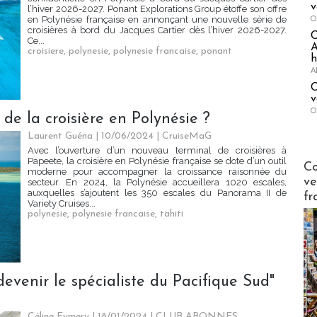
v
l’hiver 2026-2027. Ponant Explorations Group étoffe son offre
O
en Polynésie française en annonçant une nouvelle série de
croisières à bord du Jacques Cartier dès l’hiver 2026-2027.
Ce...
A
croisiere
,
polynesie
,
polynesie francaise
,
ponant
h
A
C
v
O
 de la croisière en Polynésie ?
Laurent Guéna
| 10/06/2024
|
CruiseMaG
Avec l’ouverture d’un nouveau terminal de croisières à
Papeete, la croisière en Polynésie française se dote d’un outil
Publi-n
Co
moderne pour accompagner la croissance raisonnée du
ve
secteur. En 2024, la Polynésie accueillera 1020 escales,
auxquelles s’ajoutent les 350 escales du Panorama II de
fr
Variety Cruises...
polynesie
,
polynesie francaise
,
tahiti
evenir le spécialiste du Pacifique Sud"
Céline Eymery
| 18/01/2024
|
CLUB ABONNES