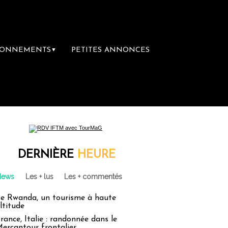
BONNEMENTS
PETITES ANNONCES
▼
DERNIÈRE
HEURE
News
Les + lus
Les + commentés
e Rwanda, un tourisme à haute
ltitude
rance, Italie : randonnée dans le
ercantour frontalier