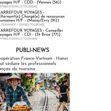
oyages H/F - CDD - (Vannes (56))
FFRES D'EMPLOI TOURISME
CARREFOUR VOYAGES -
lternant(e) Chargé(e) de ressources
umaines H/F - (Massy/Evry (91))
LTERNANCE / STAGES TOURISME
ARREFOUR VOYAGES - Conseiller
oyages H/F - CDI - (St Brice (77))
FFRES D'EMPLOI TOURISME
PUBLI-NEWS
ews
opération France-Vietnam : Hanoï
ut séduire les professionnels
ançais du tourisme