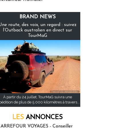
BRAND NEWS
Une route, des voix, un regard : suivez
l’Outback australien en direct sur
TourMaG
À partir du 24 juillet, TourMaG suivra une
pédition de plus de 5 000 kilomètres à travers...
LES
ANNONCES
ARREFOUR VOYAGES - Conseiller