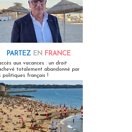
PARTEZ
EN
FRANCE
 en France
accès aux vacances : un droit
achevé totalement abandonné par
s politiques français !