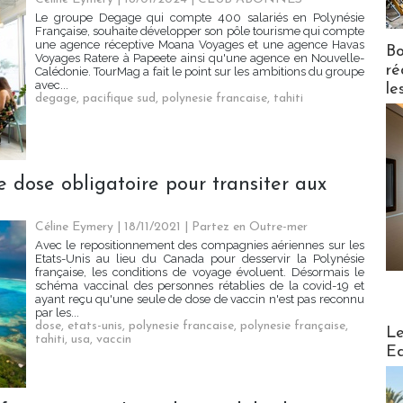
Le groupe Degage qui compte 400 salariés en Polynésie
Française, souhaite développer son pôle tourisme qui compte
une agence réceptive Moana Voyages et une agence Havas
Bo
Voyages Ratere à Papeete ainsi qu'une agence en Nouvelle-
ré
Calédonie. TourMag a fait le point sur les ambitions du groupe
avec...
le
degage
,
pacifique sud
,
polynesie francaise
,
tahiti
e dose obligatoire pour transiter aux
Céline Eymery
| 18/11/2021
|
Partez en Outre-mer
Avec le repositionnement des compagnies aériennes sur les
Etats-Unis au lieu du Canada pour desservir la Polynésie
française, les conditions de voyage évoluent. Désormais le
schéma vaccinal des personnes rétablies de la covid-19 et
ayant reçu qu'une seule de dose de vaccin n'est pas reconnu
par les...
Distribu
dose
,
etats-unis
,
polynesie francaise
,
polynesie française
,
Le
tahiti
,
usa
,
vaccin
Ed