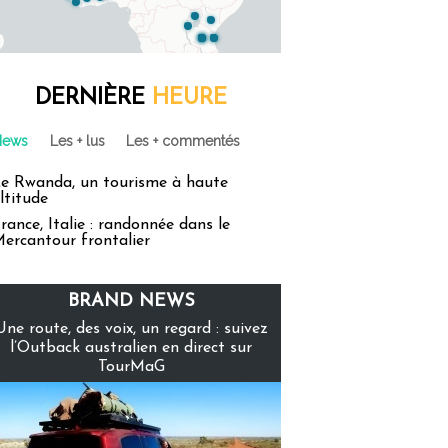
DERNIÈRE
HEURE
News
Les + lus
Les + commentés
e Rwanda, un tourisme à haute
ltitude
rance, Italie : randonnée dans le
ercantour frontalier
BRAND NEWS
Une route, des voix, un regard : suivez
l’Outback australien en direct sur
TourMaG