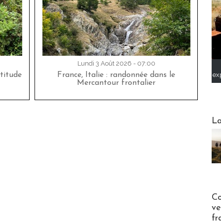
Lundi 3 Août 2026 - 07:00
ex
titude
France, Italie : randonnée dans le
Mercantour frontalier
Webinai
La
Publi-n
Co
ve
fr