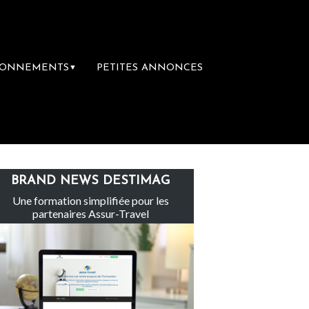
BONNEMENTS
PETITES ANNONCES
▼
nte-Claire rachète Eden Tour
L’accès aux
BRAND NEWS DESTIMAG
Une formation simplifiée pour les
partenaires Assur-Travel