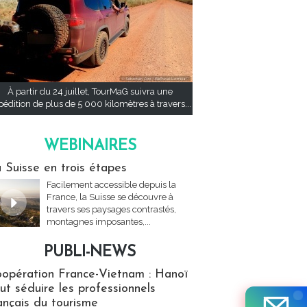
À partir du 24 juillet, TourMaG suivra une
pédition de plus de 5 000 kilomètres à travers...
WEBINAIRES
res
 Suisse en trois étapes
Facilement accessible depuis la
France, la Suisse se découvre à
travers ses paysages contrastés,
montagnes imposantes,...
PUBLI-NEWS
ews
opération France-Vietnam : Hanoï
ut séduire les professionnels
ançais du tourisme