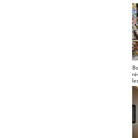
Bo
ré
le