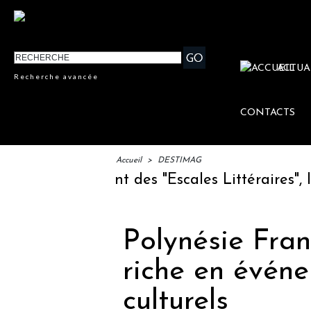
ACTUA
Recherche avancée
CONTACTS
Accueil
>
DESTIMAG
TM : lancement des "Escales Littéraires", la 
Polynésie Fran
riche en événe
culturels