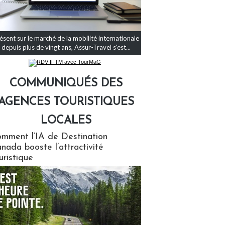
ésent sur le marché de la mobilité internationale
depuis plus de vingt ans, Assur-Travel s'est...
COMMUNIQUÉS DES
AGENCES TOURISTIQUES
LOCALES
qués des agences touristiques locales
mment l’IA de Destination
nada booste l’attractivité
uristique