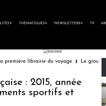
LITÉS
THÉMATIQUES
NEWSLETTERS
TV
A
▼
▼
▼
première librairie du voyage
Le groupe Sai
çaise : 2015, année
ments sportifs et