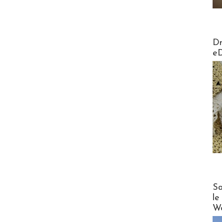
AirMa
Dr
e
Cruise
Sa
le
Wo