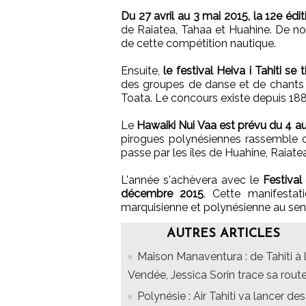
Du 27 avril au 3 mai 2015, la 12e édit
de Raiatea, Tahaa et Huahine. De no
de cette compétition nautique.
Ensuite,
le festival Heiva i Tahiti se 
des groupes de danse et de chants t
Toata. Le concours existe depuis 188
Le
Hawaiki Nui Vaa est prévu du 4 
pirogues polynésiennes rassemble c
passe par les îles de Huahine, Raiate
L'année s'achèvera avec le
Festiva
décembre 2015
. Cette manifestat
marquisienne et polynésienne au sens
AUTRES ARTICLES
Maison Manaventura : de Tahiti à 
Vendée, Jessica Sorin trace sa rout
Polynésie : Air Tahiti va lancer des