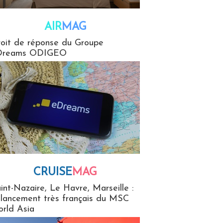
AIR
MAG
G
oit de réponse du Groupe
Dreams ODIGEO
CRUISE
MAG
MaG
int-Nazaire, Le Havre, Marseille :
 lancement très français du MSC
rld Asia