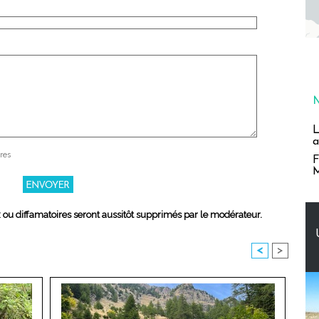
L
a
res
F
M
x ou diffamatoires seront aussitôt supprimés par le modérateur.
<
>