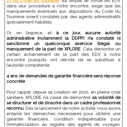
23 du Code du Tourisme,
sur lequel se fonde les EDV
dans leur procédure à notre encontre, exige que les
manquements éventuels aux dispositions du Code du
Tourisme soient constatés par des agents administratifs
spécialement habilités.
Or, en l’espèce, et
à ce jour, aucune autorité
administrative (notamment la DDPP) n’a constaté ni
sanctionné un quelconque exercice illégal ou
manquement de la part de XPLORE
. Cela démontre un
certain acharnement de la part des EDV à notre
encontre puisqu’ils ont décidé de se substituer à
l’autorité compétente.
4 ans de demandes de garantie financière sans réponse
concrète
Pour rappel, depuis sa création en 2020, en pleine crise
sanitaire, XPLORE n’a cessé de démontrer
sa volonté de
se structurer et de s’inscrire dans un cadre professionnel
reconnu
. Dès le lancement de notre activité, nous avons
entamé les démarches nécessaires pour obtenir une
garantie financière, condition indispensable pour
l’immatriculation au registre des agents de voyages.