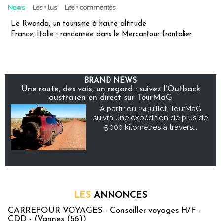
News
Les + lus
Les + commentés
Le Rwanda, un tourisme à haute altitude
France, Italie : randonnée dans le Mercantour frontalier
BRAND NEWS
Une route, des voix, un regard : suivez l’Outback
australien en direct sur TourMaG
À partir du 24 juillet, TourMaG
suivra une expédition de plus de
5 000 kilomètres à travers...
LES
ANNONCES
CARREFOUR VOYAGES - Conseiller voyages H/F -
CDD - (Vannes (56))