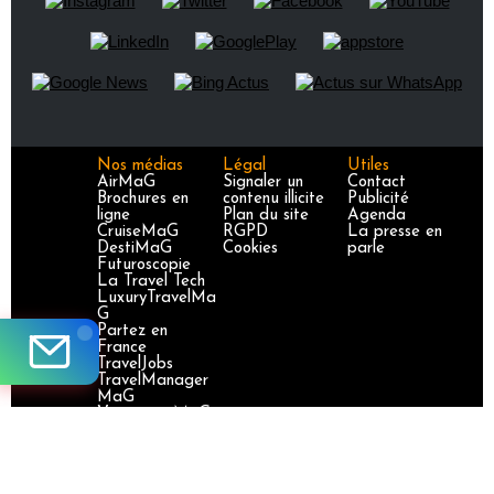
Nos médias
Légal
Utiles
AirMaG
Signaler un
Contact
Brochures en
contenu illicite
Publicité
ligne
Plan du site
Agenda
CruiseMaG
RGPD
La presse en
DestiMaG
Cookies
parle
Futuroscopie
La Travel Tech
LuxuryTravelMa
G
Partez en
France
TravelJobs
TravelManager
MaG
VoyageursMaG
Voyages
Responsables