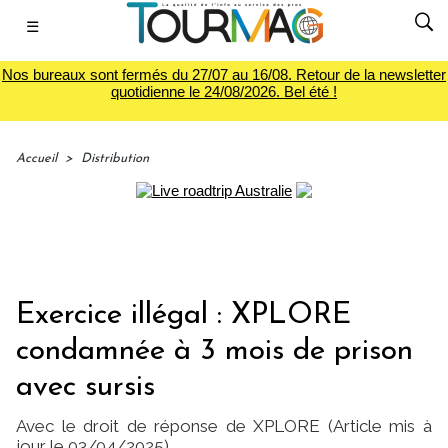
☰
Nos bureaux sont fermés du 27/07 au 16/08. Retour de la newsletter
quotidienne le 24/08/2026. Bel été !
Accueil
>
Distribution
Exercice illégal : XPLORE
condamnée à 3 mois de prison
avec sursis
Avec le droit de réponse de XPLORE (Article mis à
jour le 03/04/2025)