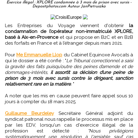
Exercice illégal : XPLORE condamnée à 3 mois de prison avec sursis -
Depositphotos.com Auteur JanPietruszka
Les Entreprises du Voyage viennent d'obtenir
la
condamnation de l’opérateur non-immatriculé XPLORE,
basé à Aix-en-Provence
et qui propose en B2C et en B2B
des forfaits en France et à l’étranger depuis mars 2021.
Pour
Me Emmanuelle Llop
du Cabinet Equinoxe Avocats à
qui le dossier a été confié : "
Le Tribunal correctionnel a saisi
la gravité des faits puisqu’outre des peines d’amende et de
dommages-intérêts,
il assortit sa décision d’une peine de
prison de 3 mois avec sursis contre le dirigeant, sanction
relativement rare en la matière
.
"
A noter que les mis en cause peuvent faire appel sous 10
jours à compter du 18 mars 2025.
Guillaume Beurdeley
Secrétaire Général adjoint du
syndicat patronal nous rappelle le processus mis en place
par les EDV, lorsqu'un cas d'exercice illégal de la
profession est détecté :
"Nous privilégions
systématiquement une résolution à l'amiable sauf cas