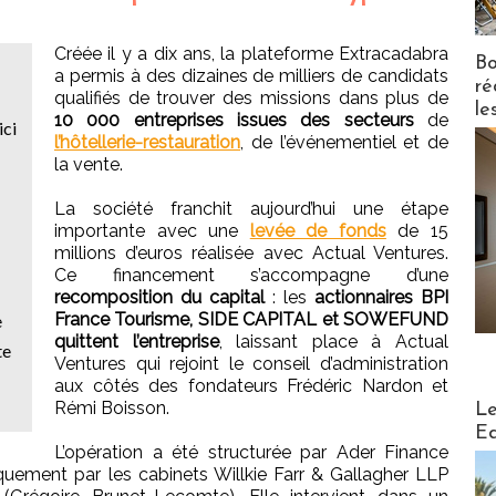
Créée il y a dix ans, la plateforme Extracadabra
Bo
a permis à des dizaines de milliers de candidats
ré
qualifiés de trouver des missions dans plus de
le
10 000 entreprises issues des secteurs
de
ici
l’hôtellerie-restauration
, de l’événementiel et de
la vente.
La société franchit aujourd’hui une étape
importante avec une
levée de fonds
de 15
millions d’euros réalisée avec Actual Ventures.
Ce financement s’accompagne d’une
recomposition du capital
: les
actionnaires BPI
France Tourisme, SIDE CAPITAL et SOWEFUND
e
quittent l’entreprise
, laissant place à Actual
te
Ventures qui rejoint le conseil d’administration
aux côtés des fondateurs Frédéric Nardon et
Distribu
Rémi Boisson.
Le
Ed
L’opération a été structurée par Ader Finance
quement par les cabinets Willkie Farr & Gallagher LLP