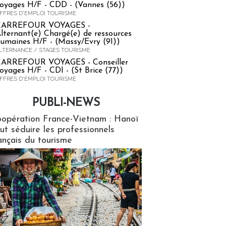
oyages H/F - CDD - (Vannes (56))
FFRES D'EMPLOI TOURISME
CARREFOUR VOYAGES -
lternant(e) Chargé(e) de ressources
umaines H/F - (Massy/Evry (91))
LTERNANCE / STAGES TOURISME
ARREFOUR VOYAGES - Conseiller
oyages H/F - CDI - (St Brice (77))
FFRES D'EMPLOI TOURISME
PUBLI-NEWS
ews
opération France-Vietnam : Hanoï
ut séduire les professionnels
ançais du tourisme