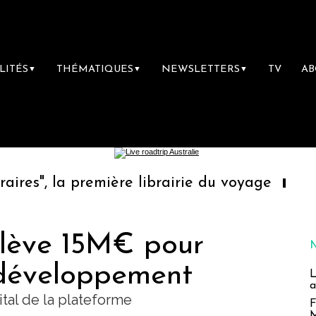
LITÉS
THÉMATIQUES
NEWSLETTERS
TV
A
▼
▼
▼
emière librairie du voyage
Le groupe Sain
lève 15M€ pour
 développement
L
a
ital de la plateforme
F
M