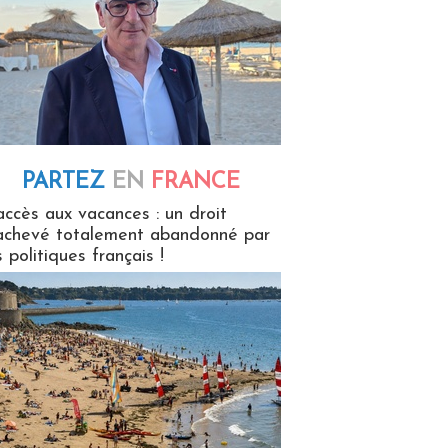
PARTEZ
EN
FRANCE
 en France
accès aux vacances : un droit
achevé totalement abandonné par
s politiques français !