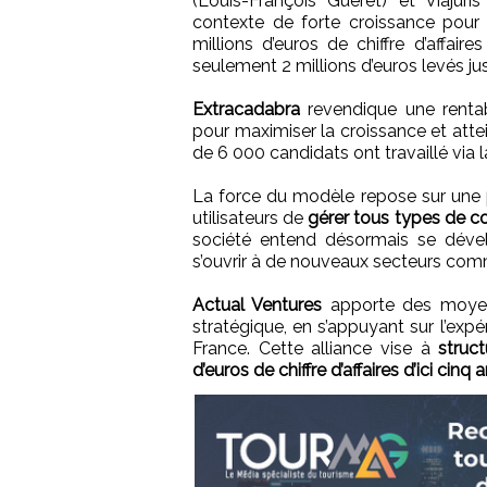
(Louis-François Guéret) et Viajuri
contexte de forte croissance pour E
millions d’euros de chiffre d’affair
seulement 2 millions d’euros levés jus
Extracadabra
revendique une rentabi
pour maximiser la croissance et atte
de 6 000 candidats ont travaillé via
La force du modèle repose sur une
utilisateurs de
gérer tous types de con
société entend désormais se dévelo
s’ouvrir à de nouveaux secteurs comme
Actual Ventures
apporte des moyen
stratégique, en s’appuyant sur l’exp
France. Cette alliance vise à
struct
d’euros de chiffre d’affaires d’ici cinq 