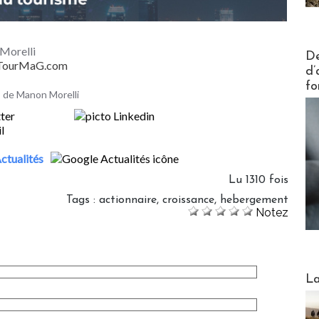
Morelli
Actus V
De
- TourMaG.com
d’
fo
es de Manon Morelli
ctualités
Lu 1310 fois
Tags
:
actionnaire
,
croissance
,
hebergement
Notez
Webinai
La