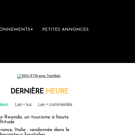
BONNEMENTS
PETITES ANNONCES
▼
te-Claire rachète Eden Tour
L’accès aux v
DERNIÈRE
HEURE
News
Les + lus
Les + commentés
e Rwanda, un tourisme à haute
ltitude
rance, Italie : randonnée dans le
ercantour frontalier