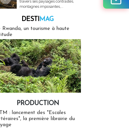
travers ses paysages contrastés,
montagnes imposantes,...
DESTI
MAG
MAG
 Rwanda, un tourisme à haute
titude
PRODUCTION
ion
TM : lancement des "Escales
ttéraires", la première librairie du
oyage