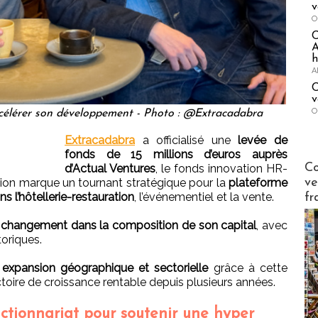
v
O
A
h
A
C
v
O
célérer son développement - Photo : @Extracadabra
Extracadabra
a officialisé une
levée de
fonds de 15 millions d’euros auprès
Publi-n
Co
d’Actual Ventures
, le fonds innovation HR-
tion marque un tournant stratégique pour la
plateforme
ve
s l’hôtellerie-restauration
, l’événementiel et la vente.
fr
n
changement dans la composition de son capital
, avec
toriques.
 expansion géographique et sectorielle
grâce à cette
ectoire de croissance rentable depuis plusieurs années.
ctionnariat pour soutenir une hyper