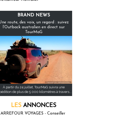
BRAND NEWS
Une route, des voix, un regard : suivez
l’Outback australien en direct sur
TourMaG
À partir du 24 juillet, TourMaG suivra une
pédition de plus de 5 000 kilomètres à travers...
LES
ANNONCES
ARREFOUR VOYAGES - Conseiller