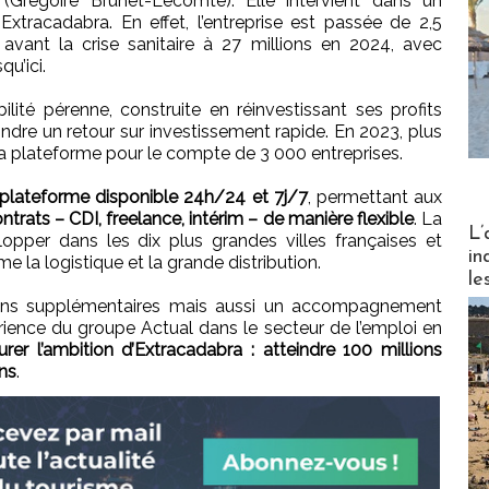
s (Grégoire Brunet-Lecomte). Elle intervient dans un
xtracadabra. En effet, l’entreprise est passée de 2,5
es avant la crise sanitaire à 27 millions en 2024, avec
qu’ici.
lité pérenne, construite en réinvestissant ses profits
indre un retour sur investissement rapide. En 2023, plus
 la plateforme pour le compte de 3 000 entreprises.
plateforme disponible 24h/24 et 7j/7
, permettant aux
trats – CDI, freelance, intérim – de manière flexible
. La
Partez
L’
pper dans les dix plus grandes villes françaises et
in
 la logistique et la grande distribution.
le
s supplémentaires mais aussi un accompagnement
érience du groupe Actual dans le secteur de l’emploi en
urer l’ambition d’Extracadabra : atteindre 100 millions
ans
.