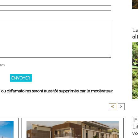
DESTI
Le
al
res
x ou diffamatoires seront aussitôt supprimés par le modérateur.
<
>
Product
IF
Li
v