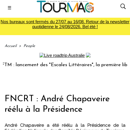
☰
Nos bureaux sont fermés du 27/07 au 16/08. Retour de la newsletter
quotidienne le 24/08/2026. Bel été !
Accueil
>
People
M : lancement des "Escales Littéraires", la première librair
FNCRT : André Chapaveire
réélu à la Présidence
André Chapaveire a été réélu à la Présidence de la