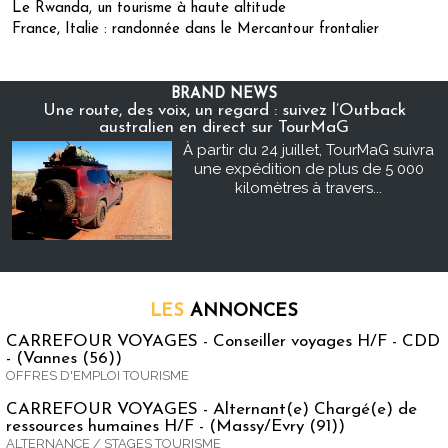
Le Rwanda, un tourisme à haute altitude
France, Italie : randonnée dans le Mercantour frontalier
BRAND NEWS
Une route, des voix, un regard : suivez l’Outback
australien en direct sur TourMaG
À partir du 24 juillet, TourMaG suivra
une expédition de plus de 5 000
kilomètres à travers...
LES
ANNONCES
CARREFOUR VOYAGES - Conseiller voyages H/F - CDD
- (Vannes (56))
OFFRES D'EMPLOI TOURISME
CARREFOUR VOYAGES - Alternant(e) Chargé(e) de
ressources humaines H/F - (Massy/Evry (91))
ALTERNANCE / STAGES TOURISME