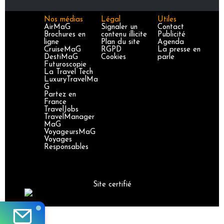
Nos médias
Légal
Utiles
AirMaG
Signaler un
Contact
Brochures en
contenu illicite
Publicité
ligne
Plan du site
Agenda
CruiseMaG
RGPD
La presse en
DestiMaG
Cookies
parle
Futuroscopie
La Travel Tech
LuxuryTravelMa
G
Partez en
France
TravelJobs
TravelManager
MaG
VoyageursMaG
Voyages
Responsables
Site certifié