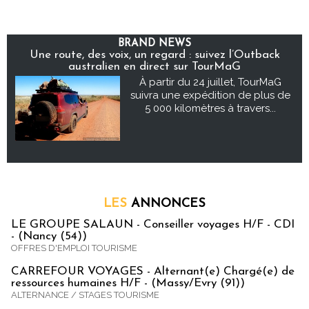
BRAND NEWS
Une route, des voix, un regard : suivez l’Outback
australien en direct sur TourMaG
À partir du 24 juillet, TourMaG
suivra une expédition de plus de
5 000 kilomètres à travers...
LES
ANNONCES
LE GROUPE SALAUN - Conseiller voyages H/F - CDI
- (Nancy (54))
OFFRES D'EMPLOI TOURISME
CARREFOUR VOYAGES - Alternant(e) Chargé(e) de
ressources humaines H/F - (Massy/Evry (91))
ALTERNANCE / STAGES TOURISME