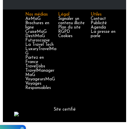
Nos médias
Légal
Utiles
AirMaG
Signaler un
Contact
Brochures en
contenu illicite
Publicité
ligne
Plan du site
Agenda
CruiseMaG
RGPD
La presse en
DestiMaG
Cookies
parle
Futuroscopie
La Travel Tech
LuxuryTravelMa
G
Partez en
France
TravelJobs
TravelManager
MaG
VoyageursMaG
Voyages
Responsables
Site certifié