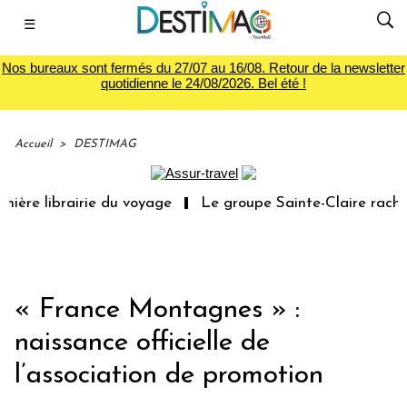
☰
Nos bureaux sont fermés du 27/07 au 16/08. Retour de la newsletter
quotidienne le 24/08/2026. Bel été !
Accueil
>
DESTIMAG
ière librairie du voyage
Le groupe Sainte-Claire rachèt
« France Montagnes » :
naissance officielle de
l’association de promotion