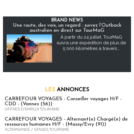
BRAND NEWS
Une route, des voix, un regard : suivez l’Outback
australien en direct sur TourMaG
À partir du 24 juillet, TourMaG
suivra une expédition de plus de
5 000 kilomètres à travers...
LES
ANNONCES
CARREFOUR VOYAGES - Conseiller voyages H/F -
CDD - (Vannes (56))
OFFRES D'EMPLOI TOURISME
CARREFOUR VOYAGES - Alternant(e) Chargé(e) de
ressources humaines H/F - (Massy/Evry (91))
ALTERNANCE / STAGES TOURISME