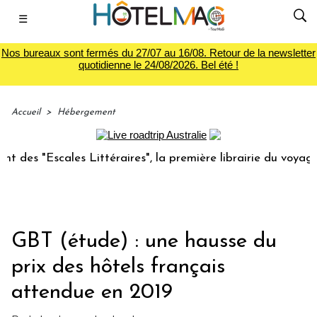
☰
Nos bureaux sont fermés du 27/07 au 16/08. Retour de la newsletter
quotidienne le 24/08/2026. Bel été !
Accueil
>
Hébergement
 "Escales Littéraires", la première librairie du voyage
L
GBT (étude) : une hausse du
prix des hôtels français
attendue en 2019