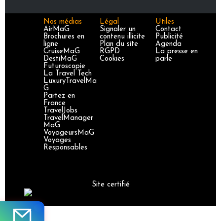
Nos médias
Légal
Utiles
AirMaG
Signaler un
Contact
Brochures en
contenu illicite
Publicité
ligne
Plan du site
Agenda
CruiseMaG
RGPD
La presse en
DestiMaG
Cookies
parle
Futuroscopie
La Travel Tech
LuxuryTravelMa
G
Partez en
France
TravelJobs
TravelManager
MaG
VoyageursMaG
Voyages
Responsables
Site certifié