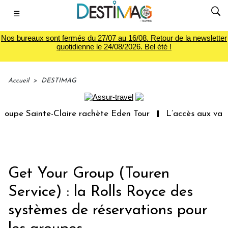
☰
Nos bureaux sont fermés du 27/07 au 16/08. Retour de la newsletter
quotidienne le 24/08/2026. Bel été !
Accueil
>
DESTIMAG
e Sainte-Claire rachète Eden Tour
L’accès aux vacances
Get Your Group (Touren
Service) : la Rolls Royce des
systèmes de réservations pour