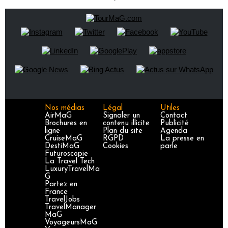
Nos médias
Légal
Utiles
AirMaG
Signaler un
Contact
Brochures en
contenu illicite
Publicité
ligne
Plan du site
Agenda
CruiseMaG
RGPD
La presse en
DestiMaG
Cookies
parle
Futuroscopie
La Travel Tech
LuxuryTravelMa
G
Partez en
France
TravelJobs
TravelManager
MaG
VoyageursMaG