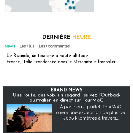
DERNIÈRE
HEURE
News
Les + lus
Les + commentés
Le Rwanda, un tourisme à haute altitude
France, Italie : randonnée dans le Mercantour frontalier
BRAND NEWS
Une route, des voix, un regard : suivez l’Outback
australien en direct sur TourMaG
À partir du 24 juillet, TourMaG
suivra une expédition de plus de
5 000 kilomètres à travers...