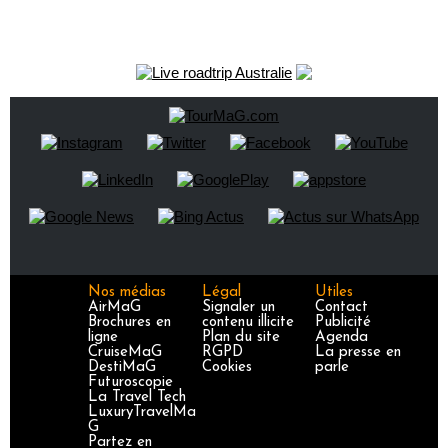
Nos médias
Légal
Utiles
AirMaG
Signaler un
Contact
Brochures en
contenu illicite
Publicité
ligne
Plan du site
Agenda
CruiseMaG
RGPD
La presse en
DestiMaG
Cookies
parle
Futuroscopie
La Travel Tech
LuxuryTravelMa
G
Partez en