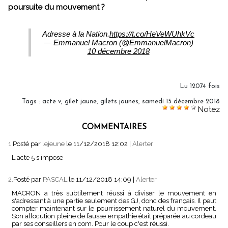
poursuite du mouvement ?
Adresse à la Nation.
https://t.co/HeVeWUhkVc
— Emmanuel Macron (@EmmanuelMacron)
10 décembre 2018
Lu 12074 fois
Tags
:
acte v
,
gilet jaune
,
gilets jaunes
,
samedi 15 décembre 2018
Notez
COMMENTAIRES
1.
Posté par
lejeune
le 11/12/2018 12:02
|
Alerter
L acte 5 s impose
2.
Posté par
PASCAL
le 11/12/2018 14:09
|
Alerter
MACRON a très subtilement réussi à diviser le mouvement en
s'adressant à une partie seulement des GJ, donc des français. Il peut
compter maintenant sur le pourrissement naturel du mouvement.
Son allocution pleine de fausse empathie était préparée au cordeau
par ses conseillers en com. Pour le coup c'est réussi.