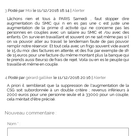
3.
Posté par
Moi
le 11/12/2018 18:14
|
Alerter
Lâchons rien et tous à PARIS Samedi , faut stopper dire
augmentation du SMIC qui n en es pas une c est juste une
augmentation de la prime d activité qui ne concerne pas les
personnes en couples avec un salaire au SMIC et /ou avec des
enfants. On survie en travaillant et souvent on ne sait même pas si l
on va pouvoir aller au travail le lendemain faute de pas pouvoir
remplir notre réservoir. Et tout cela avec un frigo souvent vide avant
le 15 du moi ,des factures en attente, et des frai par exemple de sfr
de 15 euros pour une facture du même montant plus la banque qui
te prends aussi 8eurso de frais de rejet. Voila ou en es le peuple qui
travaille et même en couple.
4.
Posté par
gérard galliker
le 11/12/2018 20:16
|
Alerter
A priori il semblerait que la suppression de l'augmentation de la
CSG soit subordonnée à un double critère ; revenus inférieurs à
2000 euros pour une personne seule et à 33000 pour un couple,
cela méritait d'être précisé.
Nouveau commentaire :
Nom * :