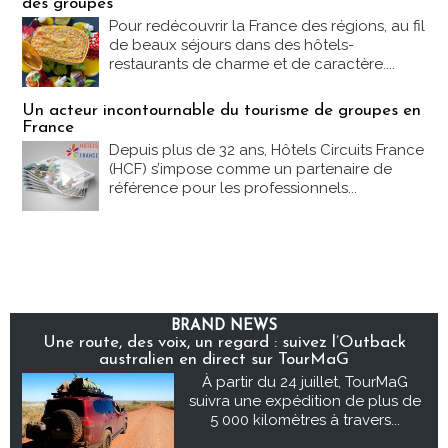
des groupes
Pour redécouvrir la France des régions, au fil
de beaux séjours dans des hôtels-
restaurants de charme et de caractère....
Un acteur incontournable du tourisme de groupes en
France
Depuis plus de 32 ans, Hôtels Circuits France
(HCF) s’impose comme un partenaire de
référence pour les professionnels...
BRAND NEWS
Une route, des voix, un regard : suivez l’Outback
australien en direct sur TourMaG
À partir du 24 juillet, TourMaG
suivra une expédition de plus de
5 000 kilomètres à travers...