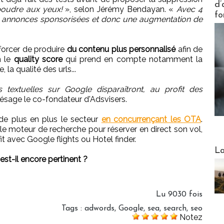
d’
poudre aux yeux!
»
, selon Jérémy Bendayan.
«
Avec 4
fo
 les annonces sponsorisées et donc une augmentation de
forcer de produire
du contenu plus personnalisé
afin de
n le
quality score
qui prend en compte notamment la
 la qualité des urls...
 textuelles sur Google disparaîtront, au profit des
ésage le co-fondateur d'Adsvisers.
de plus en plus le secteur
en concurrençant les OTA
.
 le moteur de recherche pour réserver en direct son vol,
it avec Google flights ou Hotel finder.
Webinai
La
st-il encore pertinent ?
Lu 9030 fois
Tags
:
adwords
,
Google
,
sea
,
search
,
seo
Notez
DESTI