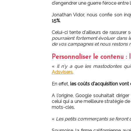
d'engendrer une guerre féroce entre 
Jonathan Vidor, nous confie son inqu
15%
.
Celui-ci tente d'ailleurs de rassurer s
pourraient fortement évoluer dans l
de vos campagnes et nous restons m
Personnaliser le contenu : l
«
Il n'y a que les mastodontes qui 
Adsvisers
.
En effet,
les coûts d'acquisition von
A l'origine, Google souhaitait dirige
celui qui a une meilleure stratégie 
mots-clés.
«
Les petits commerçants se feront 
Sournoise, la firme californienne av