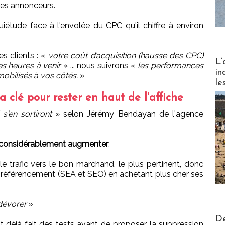
les annonceurs.
iétude face à l'envolée du CPC qu'il chiffre à environ
es clients :
«
votre coût d’acquisition (hausse des CPC)
Partez
L’
es heures à venir
»
... nous suivrons
«
les performances
in
obilisés à vos côtés.
»
le
a clé pour rester en haut de l'affiche
s'en sortiront
»
selon Jérémy Bendayan de l'agence
t considérablement augmenter
.
r le trafic vers le bon marchand, le plus pertinent, donc
de référencement (SEA et SEO) en achetant plus cher ses
dévorer
»
Actus V
De
ait déjà fait des tests avant de proposer la suppression