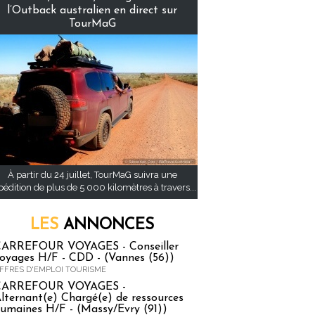
l’Outback australien en direct sur
TourMaG
À partir du 24 juillet, TourMaG suivra une
pédition de plus de 5 000 kilomètres à travers...
LES
ANNONCES
ARREFOUR VOYAGES - Conseiller
oyages H/F - CDD - (Vannes (56))
FFRES D'EMPLOI TOURISME
CARREFOUR VOYAGES -
lternant(e) Chargé(e) de ressources
umaines H/F - (Massy/Evry (91))