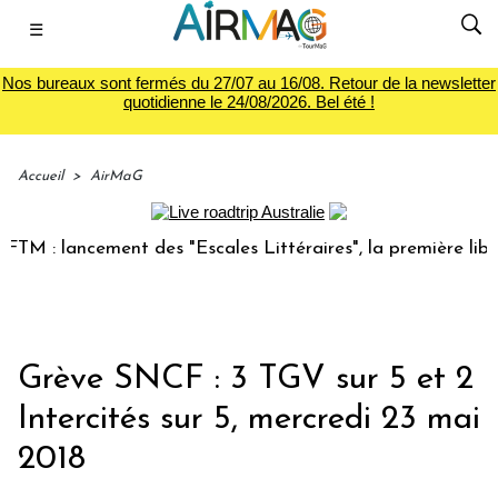
☰
Nos bureaux sont fermés du 27/07 au 16/08. Retour de la newsletter
quotidienne le 24/08/2026. Bel été !
Accueil
>
AirMaG
 : lancement des "Escales Littéraires", la première librairi
Grève SNCF : 3 TGV sur 5 et 2
Intercités sur 5, mercredi 23 mai
2018