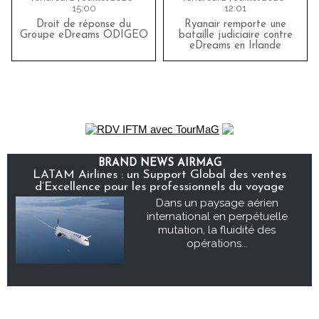
15:00
12:01
Droit de réponse du
Ryanair remporte une
Groupe eDreams ODIGEO
bataille judiciaire contre
eDreams en Irlande
BRAND NEWS AIRMAG
LATAM Airlines : un Support Global des ventes
d’Excellence pour les professionnels du voyage
Dans un paysage aérien
international en perpétuelle
mutation, la fluidité des
opérations...