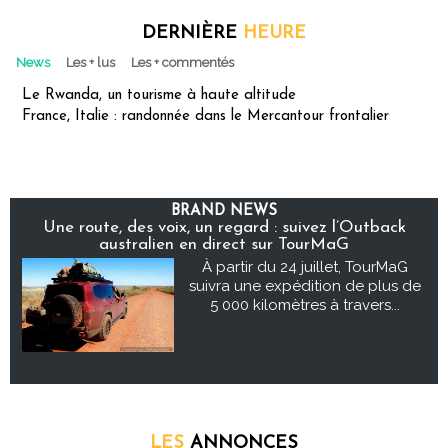
DERNIÈRE
HEURE
News
Les + lus
Les + commentés
Le Rwanda, un tourisme à haute altitude
France, Italie : randonnée dans le Mercantour frontalier
BRAND NEWS
Une route, des voix, un regard : suivez l’Outback
australien en direct sur TourMaG
À partir du 24 juillet, TourMaG
suivra une expédition de plus de
5 000 kilomètres à travers...
LES
ANNONCES