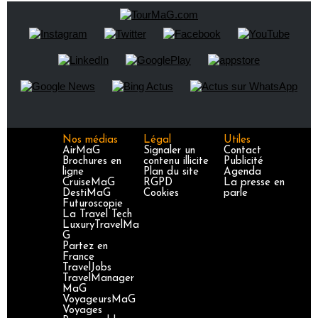
Nos médias
Légal
Utiles
AirMaG
Signaler un
Contact
Brochures en
contenu illicite
Publicité
ligne
Plan du site
Agenda
CruiseMaG
RGPD
La presse en
DestiMaG
Cookies
parle
Futuroscopie
La Travel Tech
LuxuryTravelMa
G
Partez en
France
TravelJobs
TravelManager
MaG
VoyageursMaG
Voyages