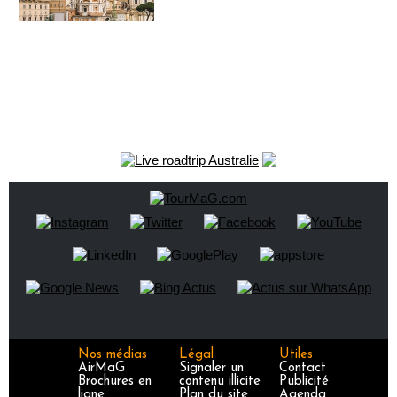
Nos médias
Légal
Utiles
AirMaG
Signaler un
Contact
Brochures en
contenu illicite
Publicité
ligne
Plan du site
Agenda