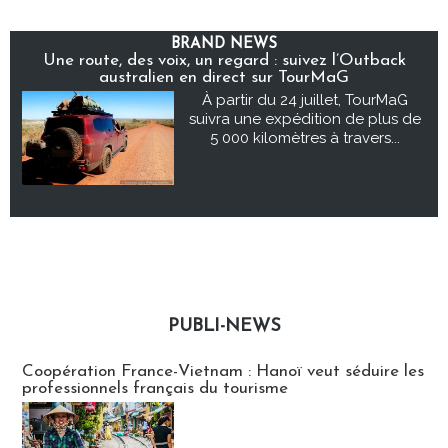
BRAND NEWS
Une route, des voix, un regard : suivez l’Outback
australien en direct sur TourMaG
À partir du 24 juillet, TourMaG
suivra une expédition de plus de
5 000 kilomètres à travers...
PUBLI-NEWS
Publi-news
Coopération France-Vietnam : Hanoï veut séduire les
professionnels français du tourisme