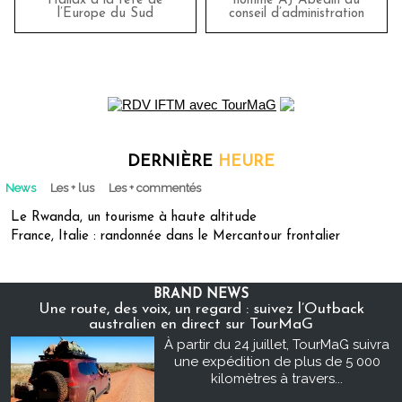
Hallax à la tête de
nomme AJ Abedin au
l’Europe du Sud
conseil d’administration
DERNIÈRE
HEURE
News
Les + lus
Les + commentés
Le Rwanda, un tourisme à haute altitude
France, Italie : randonnée dans le Mercantour frontalier
BRAND NEWS
Une route, des voix, un regard : suivez l’Outback
australien en direct sur TourMaG
À partir du 24 juillet, TourMaG suivra
une expédition de plus de 5 000
kilomètres à travers...