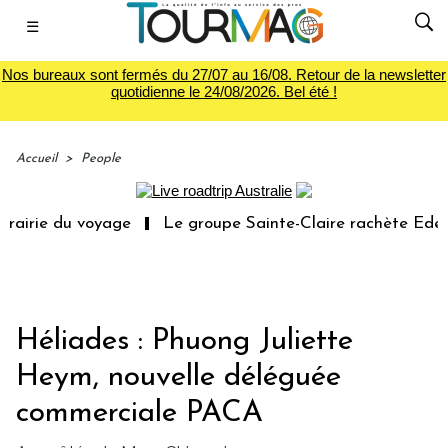
☰
Nos bureaux sont fermés du 27/07 au 16/08. Retour de la newsletter
quotidienne le 24/08/2026. Bel été !
Accueil
>
People
rie du voyage
Le groupe Sainte-Claire rachète Eden Tou
Héliades : Phuong Juliette
Heym, nouvelle déléguée
commerciale PACA