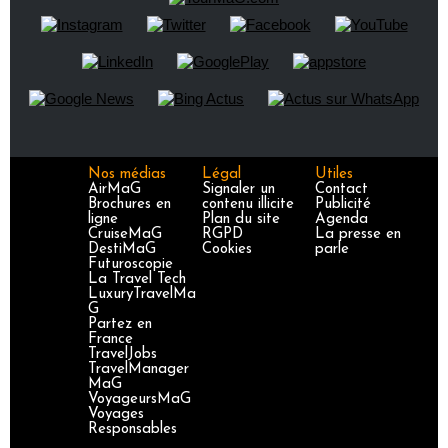
Nos médias
Légal
Utiles
AirMaG
Signaler un
Contact
Brochures en
contenu illicite
Publicité
ligne
Plan du site
Agenda
CruiseMaG
RGPD
La presse en
DestiMaG
Cookies
parle
Futuroscopie
La Travel Tech
LuxuryTravelMa
G
Partez en
France
TravelJobs
TravelManager
MaG
VoyageursMaG
Voyages
Responsables