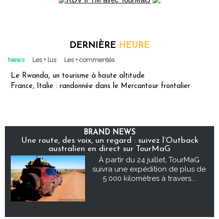
DERNIÈRE
HEURE
News
Les + lus
Les + commentés
Le Rwanda, un tourisme à haute altitude
France, Italie : randonnée dans le Mercantour frontalier
BRAND NEWS
Une route, des voix, un regard : suivez l’Outback
australien en direct sur TourMaG
À partir du 24 juillet, TourMaG
suivra une expédition de plus de
5 000 kilomètres à travers...