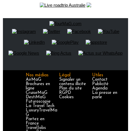
Nos médias
Légal
Utiles
AirMaG
Signaler un
Contact
Brochures en
contenu illicite
Publicité
ligne
Plan du site
Agenda
CruiseMaG
RGPD
La presse en
DestiMaG
Cookies
parle
Futuroscopie
La Travel Tech
LuxuryTravelMa
G
Partez en
France
TravelJobs