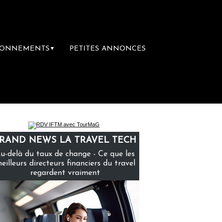
BONNEMENTS
PETITES ANNONCES
▼
mière librairie du voyage
Le groupe Sainte
RAND NEWS LA TRAVEL TECH
u-delà du taux de change - Ce que les
eilleurs directeurs financiers du travel
regardent vraiment