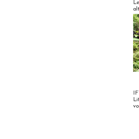
Le
al
Product
IF
Li
v