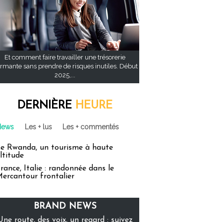
Et comment faire travailler une trésorerie
rmante sans prendre de risques inutiles. Début
2025,...
DERNIÈRE
HEURE
News
Les + lus
Les + commentés
e Rwanda, un tourisme à haute
ltitude
rance, Italie : randonnée dans le
ercantour frontalier
BRAND NEWS
Une route, des voix, un regard : suivez