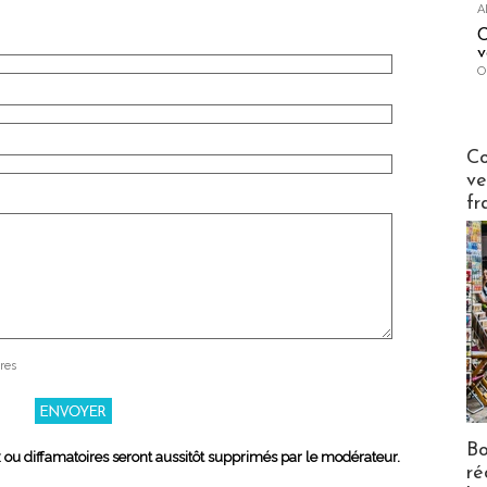
A
C
v
O
Publi-n
Co
ve
fr
res
Bo
x ou diffamatoires seront aussitôt supprimés par le modérateur.
ré