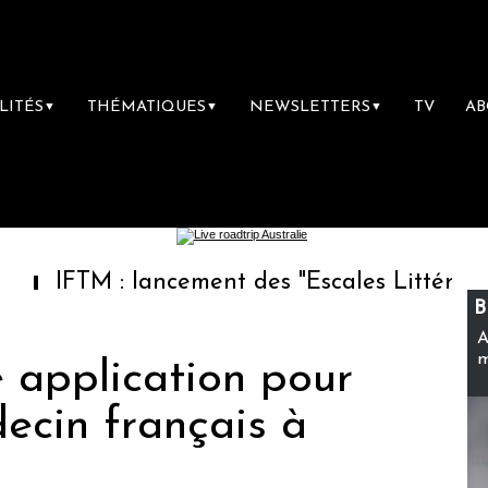
LITÉS
THÉMATIQUES
NEWSLETTERS
TV
A
▼
▼
▼
: lancement des "Escales Littéraires", la pre
B
A
m
e application pour
ecin français à