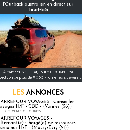
l’Outback australien en direct sur
TourMaG
À partir du 24 juillet, TourMaG suivra une
pédition de plus de 5 000 kilomètres à travers...
LES
ANNONCES
ARREFOUR VOYAGES - Conseiller
oyages H/F - CDD - (Vannes (56))
FFRES D'EMPLOI TOURISME
CARREFOUR VOYAGES -
lternant(e) Chargé(e) de ressources
umaines H/F - (Massy/Evry (91))