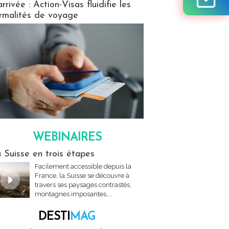
arrivée : Action-Visas fluidifie les
rmalités de voyage
WEBINAIRES
res
 Suisse en trois étapes
Facilement accessible depuis la
France, la Suisse se découvre à
travers ses paysages contrastés,
montagnes imposantes,...
DESTI
MAG
MAG