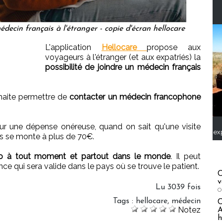
decin français à l'étranger - copie d'écran hellocare
L'application
Hellocare
propose aux
voyageurs à l'étranger (et aux expatriés) la
possibilité de joindre un médecin français
haite permettre de
contacter un médecin francophone
eur une dépense onéreuse, quand on sait qu'une visite
ex
s se monte à plus de 70€.
éo à tout moment et partout dans le monde
. Il peut
ce qui sera valide dans le pays où se trouve le patient.
C
v
Lu 3039 fois
O
Tags
:
hellocare
,
médecin
Notez
A
h