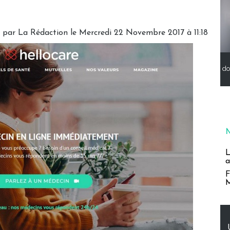
é par
La Rédaction
le Mercredi 22 Novembre 2017 à 11:18
do
L
a
F
M