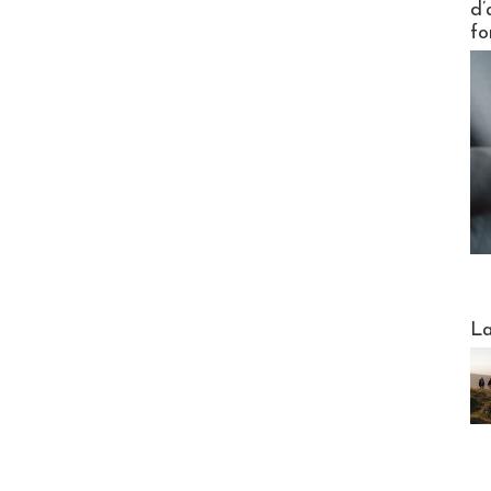
d’
fo
Webinai
La
DESTI