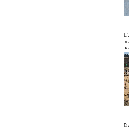
Partez
L’
in
le
Actus V
De