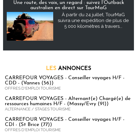
Une route, des voix, un regard : suivez l’Outback
australien en direct sur TourMaG
À partir du 24 juillet, TourMaG
suivra une expédition de plus de
5 000 kilomètres à travers...
LES
ANNONCES
CARREFOUR VOYAGES - Conseiller voyages H/F -
CDD - (Vannes (56))
OFFRES D'EMPLOI TOURISME
CARREFOUR VOYAGES - Alternant(e) Chargé(e) de
ressources humaines H/F - (Massy/Evry (91))
ALTERNANCE / STAGES TOURISME
CARREFOUR VOYAGES - Conseiller voyages H/F -
CDI - (St Brice (77))
OFFRES D'EMPLOI TOURISME