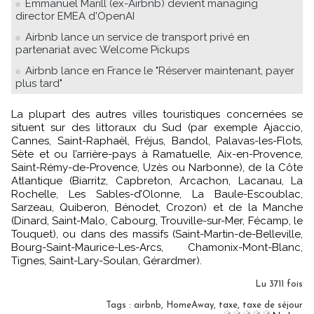
Emmanuel Marill (ex-Airbnb) devient managing
director EMEA d'OpenAI
Airbnb lance un service de transport privé en
partenariat avec Welcome Pickups
Airbnb lance en France le "Réserver maintenant, payer
plus tard"
La plupart des autres villes touristiques concernées se
situent sur des littoraux du Sud (par exemple Ajaccio,
Cannes, Saint-Raphaël, Fréjus, Bandol, Palavas-les-Flots,
Sète et ou l’arrière-pays à Ramatuelle, Aix-en-Provence,
Saint-Rémy-de-Provence, Uzès ou Narbonne), de la Côte
Atlantique (Biarritz, Capbreton, Arcachon, Lacanau, La
Rochelle, Les Sables-d’Olonne, La Baule-Escoublac,
Sarzeau, Quiberon, Bénodet, Crozon) et de la Manche
(Dinard, Saint-Malo, Cabourg, Trouville-sur-Mer, Fécamp, le
Touquet), ou dans des massifs (Saint-Martin-de-Belleville,
Bourg-Saint-Maurice-Les-Arcs, Chamonix-Mont-Blanc,
Tignes, Saint-Lary-Soulan, Gérardmer).
Lu 3711 fois
Tags
:
airbnb
,
HomeAway
,
taxe
,
taxe de séjour