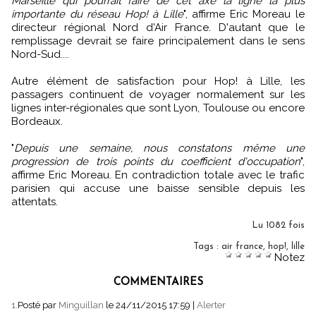
Marseille qui pourrait faire de cet axe la ligne la plus
importante du réseau Hop! à Lille
", affirme Eric Moreau le
directeur régional Nord d'Air France. D'autant que le
remplissage devrait se faire principalement dans le sens
Nord-Sud....
Autre élément de satisfaction pour Hop! à Lille, les
passagers continuent de voyager normalement sur les
lignes inter-régionales que sont Lyon, Toulouse ou encore
Bordeaux.
"
Depuis une semaine, nous constatons même une
progression de trois points du coefficient d'occupation
",
affirme Eric Moreau. En contradiction totale avec le trafic
parisien qui accuse une baisse sensible depuis les
attentats.
Lu 1082 fois
Tags
:
air france
,
hop!
,
lille
Notez
COMMENTAIRES
1.
Posté par
Minguillan
le 24/11/2015 17:59
|
Alerter