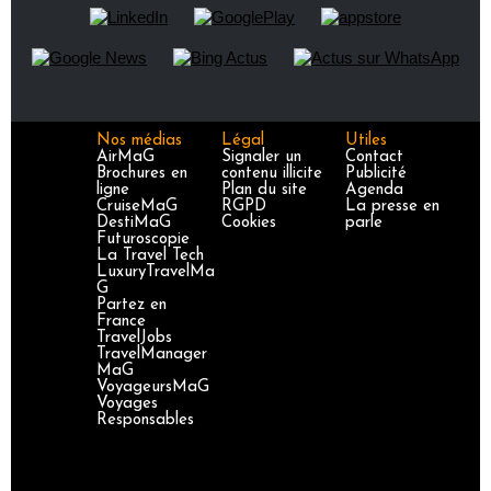
Nos médias
Légal
Utiles
AirMaG
Signaler un
Contact
Brochures en
contenu illicite
Publicité
ligne
Plan du site
Agenda
CruiseMaG
RGPD
La presse en
DestiMaG
Cookies
parle
Futuroscopie
La Travel Tech
LuxuryTravelMa
G
Partez en
France
TravelJobs
TravelManager
MaG
VoyageursMaG
Voyages
Responsables