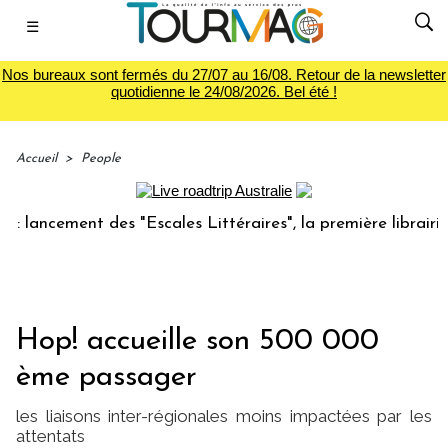
☰
Nos bureaux sont fermés du 27/07 au 16/08. Retour de la newsletter
quotidienne le 24/08/2026. Bel été !
Accueil
>
People
ncement des "Escales Littéraires", la première librairie du 
Hop! accueille son 500 000
ème passager
les liaisons inter-régionales moins impactées par les
attentats