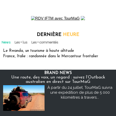
DERNIÈRE
HEURE
News
Les + lus
Les + commentés
Le Rwanda, un tourisme à haute altitude
France, Italie : randonnée dans le Mercantour frontalier
BRAND NEWS
Une route, des voix, un regard : suivez l’Outback
australien en direct sur TourMaG
À partir du 24 juillet, TourMaG suivra
une expédition de plus de 5 000
kilomètres à travers...