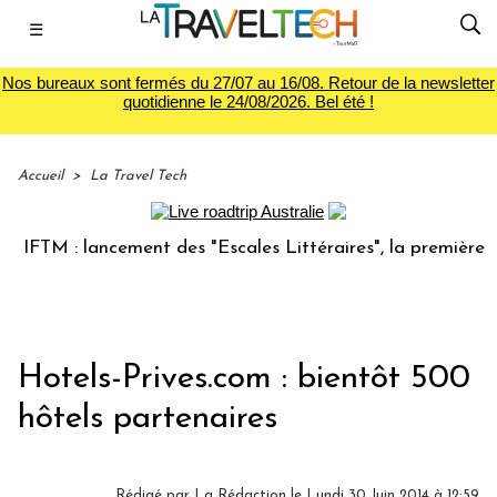
☰
Nos bureaux sont fermés du 27/07 au 16/08. Retour de la newsletter
quotidienne le 24/08/2026. Bel été !
Accueil
>
La Travel Tech
IFTM : lancement des "Escales Littéraires", la première libr
Hotels-Prives.com : bientôt 500
hôtels partenaires
Rédigé par
La Rédaction
le Lundi 30 Juin 2014 à 12:59