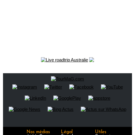
Nos médias
Légal
Utiles