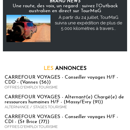
BRAND NEWS
Une route, des voix, un regard : suivez l’Outback
australien en direct sur TourMaG
À partir du 24 juillet, TourMaG
suivra une expédition de plus de
5 000 kilomètres à travers...
LES
ANNONCES
CARREFOUR VOYAGES - Conseiller voyages H/F -
CDD - (Vannes (56))
OFFRES D'EMPLOI TOURISME
CARREFOUR VOYAGES - Alternant(e) Chargé(e) de
ressources humaines H/F - (Massy/Evry (91))
ALTERNANCE / STAGES TOURISME
CARREFOUR VOYAGES - Conseiller voyages H/F -
CDI - (St Brice (77))
OFFRES D'EMPLOI TOURISME