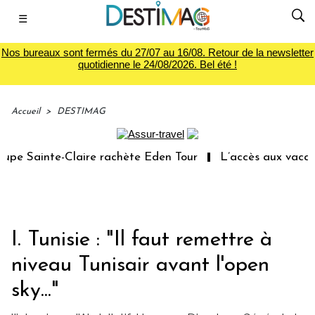
☰
Nos bureaux sont fermés du 27/07 au 16/08. Retour de la newsletter
quotidienne le 24/08/2026. Bel été !
Accueil
>
DESTIMAG
 Sainte-Claire rachète Eden Tour
L’accès aux vacances 
I. Tunisie : "Il faut remettre à
niveau Tunisair avant l'open
sky..."