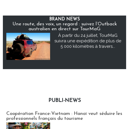
BRAND NEWS
Une route, des voix, un regard : suivez l’Outback
australien en direct sur TourMaG
À partir du 24 juillet, TourMaG
suivra une expédition de plus de
5 000 kilomètres à travers...
PUBLI-NEWS
Publi-news
Coopération France-Vietnam : Hanoï veut séduire les
professionnels français du tourisme