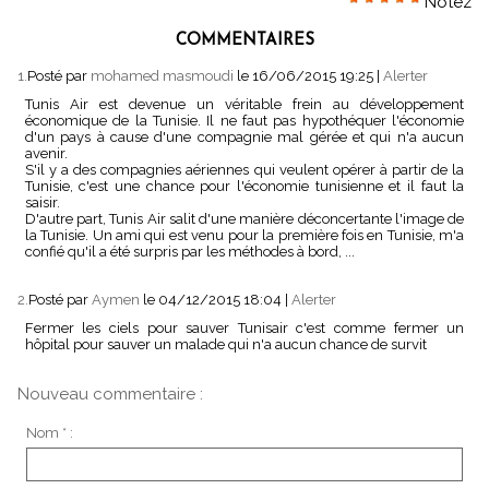
Notez
COMMENTAIRES
1.
Posté par
mohamed masmoudi
le 16/06/2015 19:25
|
Alerter
Tunis Air est devenue un véritable frein au développement
économique de la Tunisie. Il ne faut pas hypothéquer l'économie
d'un pays à cause d'une compagnie mal gérée et qui n'a aucun
avenir.
S'il y a des compagnies aériennes qui veulent opérer à partir de la
Tunisie, c'est une chance pour l'économie tunisienne et il faut la
saisir.
D'autre part, Tunis Air salit d'une manière déconcertante l'image de
la Tunisie. Un ami qui est venu pour la première fois en Tunisie, m'a
confié qu'il a été surpris par les méthodes à bord, ...
2.
Posté par
Aymen
le 04/12/2015 18:04
|
Alerter
Fermer les ciels pour sauver Tunisair c'est comme fermer un
hôpital pour sauver un malade qui n'a aucun chance de survit
Nouveau commentaire :
Nom * :