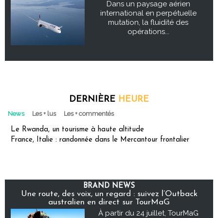
Dans un paysage aérien
international en perpétuelle
mutation, la fluidité des
opérations...
DERNIÈRE
HEURE
News
Les + lus
Les + commentés
Le Rwanda, un tourisme à haute altitude
France, Italie : randonnée dans le Mercantour frontalier
BRAND NEWS
Une route, des voix, un regard : suivez l’Outback
australien en direct sur TourMaG
À partir du 24 juillet, TourMaG