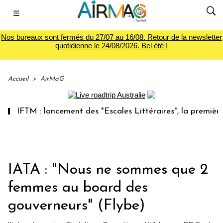
☰
Nos bureaux sont fermés du 27/07 au 16/08. Retour de la newsletter
quotidienne le 24/08/2026. Bel été !
Accueil
>
AirMaG
TM : lancement des "Escales Littéraires", la première librai
IATA : "Nous ne sommes que 2
femmes au board des
gouverneurs" (Flybe)