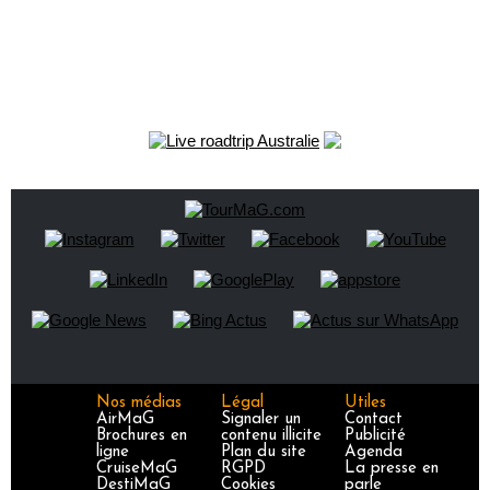
Nos médias
Légal
Utiles
AirMaG
Signaler un
Contact
Brochures en
contenu illicite
Publicité
ligne
Plan du site
Agenda
CruiseMaG
RGPD
La presse en
DestiMaG
Cookies
parle