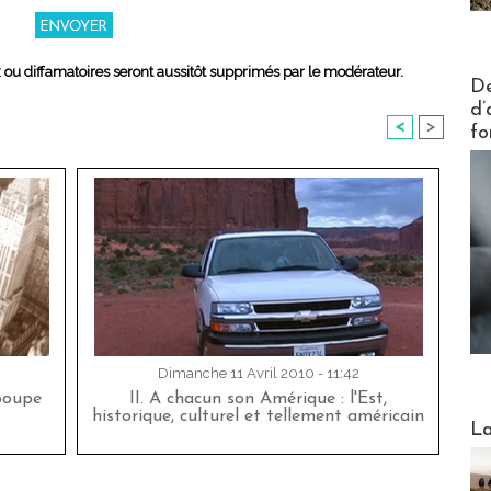
x ou diffamatoires seront aussitôt supprimés par le modérateur.
Actus V
De
d’
<
>
fo
Dimanche 11 Avril 2010 - 11:42
 poupe
II. A chacun son Amérique : l'Est,
historique, culturel et tellement américain
Webinai
La