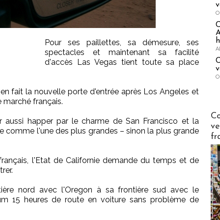
v
O
A
h
Pour ses paillettes, sa démesure, ses
A
spectacles et maintenant sa facilité
C
d'accès Las Vegas tient toute sa place
v
O
n fait la nouvelle porte d'entrée après Los Angeles et
e marché français.
Publi-n
Co
ser aussi happer par le charme de San Francisco et la
ve
 comme l'une des plus grandes – sinon la plus grande
fr
français, l'Etat de Californie demande du temps et de
rer.
tière nord avec l'Oregon à sa frontière sud avec le
m 15 heures de route en voiture sans problème de