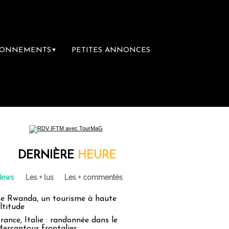
BONNEMENTS
PETITES ANNONCES
▼
DERNIÈRE
HEURE
News
Les + lus
Les + commentés
e Rwanda, un tourisme à haute
ltitude
rance, Italie : randonnée dans le
ercantour frontalier