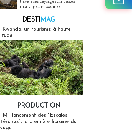
travers ses paysages contrastés,
montagnes imposantes,...
DESTI
MAG
MAG
 Rwanda, un tourisme à haute
titude
PRODUCTION
ion
TM : lancement des "Escales
ttéraires", la première librairie du
oyage