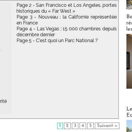
Page 2 - San Francisco et Los Angeles, portes
historiques du « Far West »
Bo
Page 3 - Nouveau : la Californie représentée
en France
ré
Page 4 - Las Vegas : 15 000 chambres depuis
le
décembre dernier
Page 5 - C'est quoi un Parc National ?
r
rité
Distribu
Le
Ed
1
2
3
4
5
Suivant »