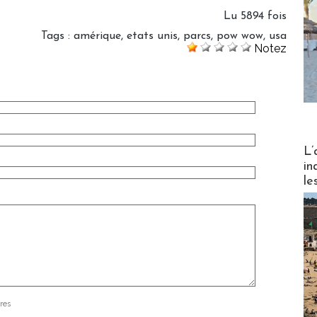
Lu 5894 fois
Tags
:
amérique
,
etats unis
,
parcs
,
pow wow
,
usa
Notez
Partez
L’
in
le
res