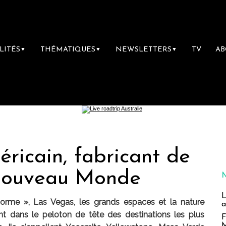
LITÉS
THÉMATIQUES
NEWSLETTERS
TV
A
▼
▼
▼
éricain, fabricant de
Nouveau Monde
L
 norme », Las Vegas, les grands espaces et la nature
a
t dans le peloton de tête des destinations les plus
F
M