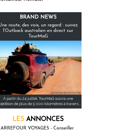
BRAND NEWS
Une route, des voix, un regard : suivez
l’Outback australien en direct sur
TourMaG
À partir du 24 juillet, TourMaG suivra une
pédition de plus de 5 000 kilomètres à travers...
LES
ANNONCES
ARREFOUR VOYAGES - Conseiller