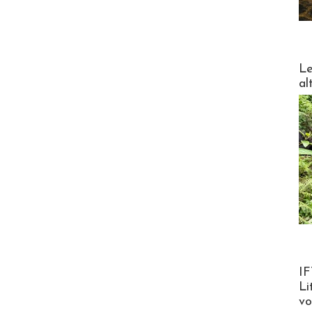
DESTI
Le
al
Product
IF
Li
v