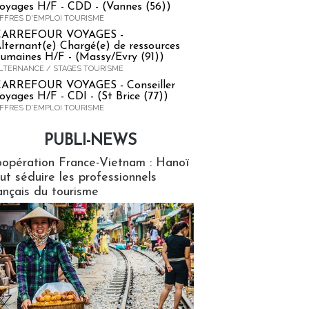
oyages H/F - CDD - (Vannes (56))
FFRES D'EMPLOI TOURISME
CARREFOUR VOYAGES -
lternant(e) Chargé(e) de ressources
umaines H/F - (Massy/Evry (91))
LTERNANCE / STAGES TOURISME
ARREFOUR VOYAGES - Conseiller
oyages H/F - CDI - (St Brice (77))
FFRES D'EMPLOI TOURISME
PUBLI-NEWS
ews
opération France-Vietnam : Hanoï
ut séduire les professionnels
ançais du tourisme