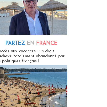
PARTEZ
EN
FRANCE
 en France
accès aux vacances : un droit
achevé totalement abandonné par
s politiques français !