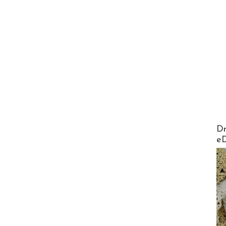
AirMa
Dr
e