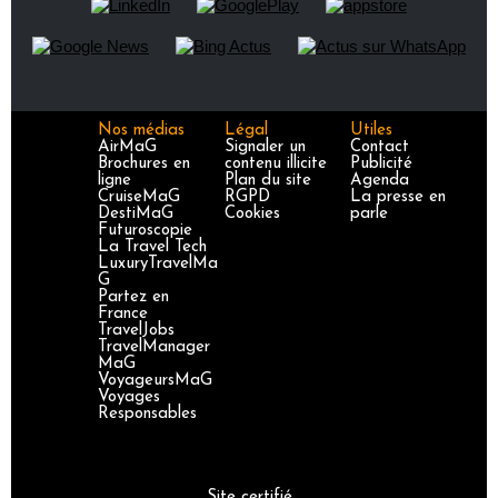
Nos médias
Légal
Utiles
AirMaG
Signaler un
Contact
Brochures en
contenu illicite
Publicité
ligne
Plan du site
Agenda
CruiseMaG
RGPD
La presse en
DestiMaG
Cookies
parle
Futuroscopie
La Travel Tech
LuxuryTravelMa
G
Partez en
France
TravelJobs
TravelManager
MaG
VoyageursMaG
Voyages
Responsables
Site certifié