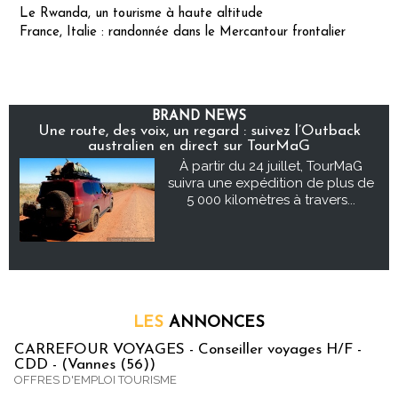
Le Rwanda, un tourisme à haute altitude
France, Italie : randonnée dans le Mercantour frontalier
BRAND NEWS
Une route, des voix, un regard : suivez l’Outback
australien en direct sur TourMaG
À partir du 24 juillet, TourMaG
suivra une expédition de plus de
5 000 kilomètres à travers...
LES
ANNONCES
CARREFOUR VOYAGES - Conseiller voyages H/F -
CDD - (Vannes (56))
OFFRES D'EMPLOI TOURISME