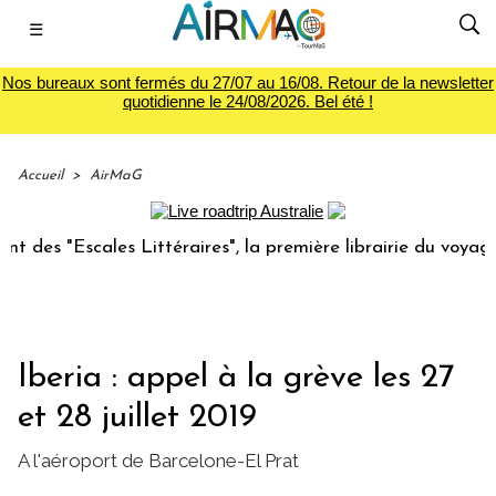
☰
Nos bureaux sont fermés du 27/07 au 16/08. Retour de la newsletter
quotidienne le 24/08/2026. Bel été !
Accueil
>
AirMaG
s "Escales Littéraires", la première librairie du voyage
Iberia : appel à la grève les 27
et 28 juillet 2019
A l'aéroport de Barcelone-El Prat