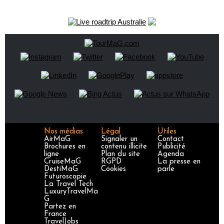
Nos médias
Légal
Utiles
AirMaG
Signaler un
Contact
Brochures en
contenu illicite
Publicité
ligne
Plan du site
Agenda
CruiseMaG
RGPD
La presse en
DestiMaG
Cookies
parle
Futuroscopie
La Travel Tech
LuxuryTravelMa
G
Partez en
France
TravelJobs